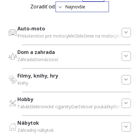
Zoradiť od:
Najnovšie
Auto-moto
Príslušenstvo pre motocykle
Oblečenie na motocykel
Dom a zahrada
Záhrada
Domácnosť
Filmy, knihy, hry
Knihy
Hobby
Tabák
Elektronické cigarety
Darčekové poukážky
Elektronické 
Nábytok
Záhradný nábytok