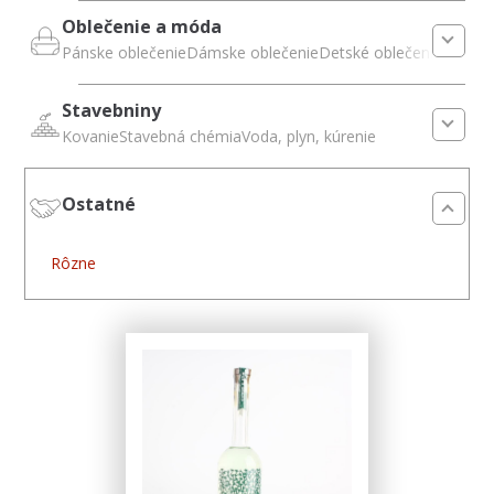
Oblečenie a móda
Pánske oblečenie
Dámske oblečenie
Detské oblečenie
Módne 
Stavebniny
Kovanie
Stavebná chémia
Voda, plyn, kúrenie
Ostatné
Rôzne
Rôzne