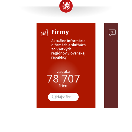
Firmy
Dop
Aktuálne informácie
Dopyty 
o firmách a službách
celého 
zo všetkých
verejné
regiónov Slovenskej
SR a ČR
republiky
pre
viac ako
78 707
dop
firiem
Nájsť firmu
Do