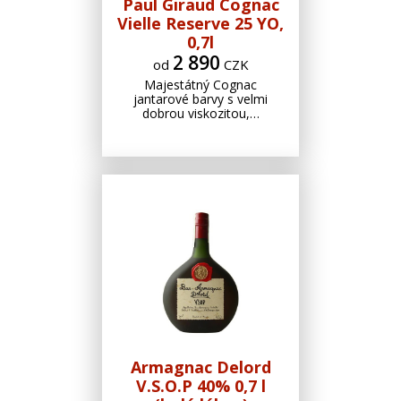
Paul Giraud Cognac
Vielle Reserve 25 YO,
0,7l
2 890
od
CZK
Majestátný Cognac
jantarové barvy s velmi
dobrou viskozitou,…
Armagnac Delord
V.S.O.P 40% 0,7 l