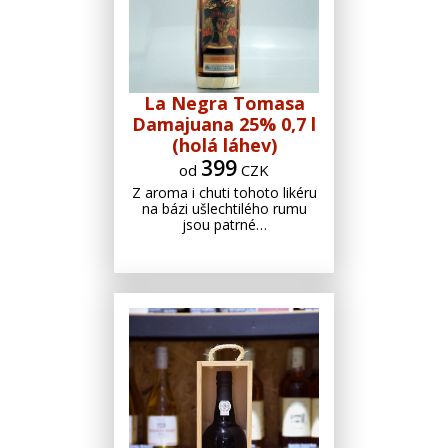
La Negra Tomasa
Damajuana 25% 0,7 l
(holá láhev)
399
od
CZK
Z aroma i chuti tohoto likéru
na bázi ušlechtilého rumu
jsou patrné…