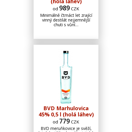
(holá láhev)
989
od
CZK
Minimálně čtrnáct let zrající
vinný destilát nejjemnější
chuti s vůní…
BVD Marhulovica
45% 0,5 l (holá láhev)
779
od
CZK
BVD meruňkovice je svěží,