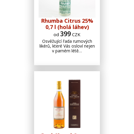
Rhumba Citrus 25%
0,7 l (holá láhev)
399
od
CZK
Osvěžující řada rumových
likérů, které Vás osloví nejen
v parném létě…