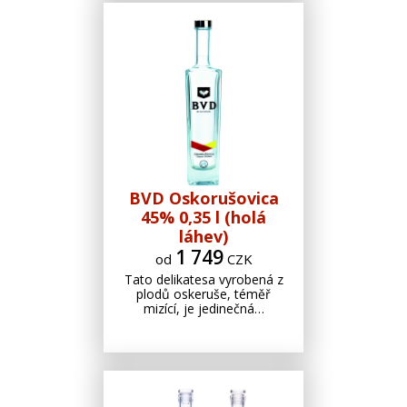
BVD Oskorušovica
45% 0,35 l (holá
láhev)
1 749
od
CZK
Tato delikatesa vyrobená z
plodů oskeruše, téměř
mizící, je jedinečná…