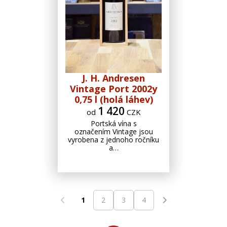
J. H. Andresen
Vintage Port 2002y
0,75 l (holá láhev)
1 420
od
CZK
Portská vína s
označením Vintage jsou
vyrobena z jednoho ročníku
a…
1
2
3
4