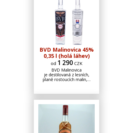
BVD Malinovica 45%
0,35 l (holá láhev)
1 290
od
CZK
BVD Malinovica
je destilovaná z lesních,
planě rostoucích malin,…