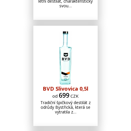
letní destilát, charakteristický
svou…
BVD Slivovica 0,5l
699
od
CZK
Tradiční špičkový destilát z
odrůdy Bystřická, která se
vytratila z…