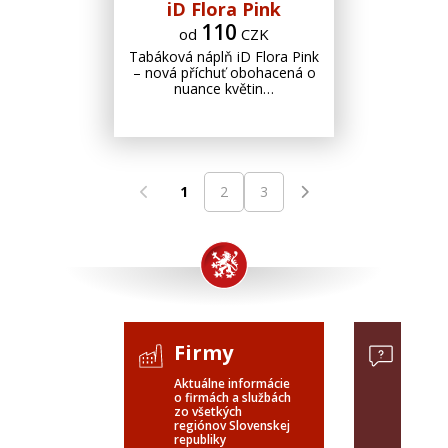
iD Flora Pink
110
od
CZK
Tabáková náplň iD Flora Pink
– nová příchuť obohacená o
nuance květin…
1
2
3
Firmy
Dop
Aktuálne informácie
Dopyty 
o firmách a službách
celého 
zo všetkých
verejné
regiónov Slovenskej
SR a ČR
republiky