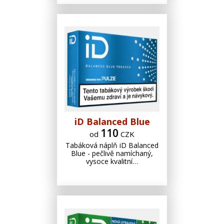
iD Balanced Blue
110
od
CZK
Tabáková náplň iD Balanced
Blue - pečlivě namíchaný,
vysoce kvalitní…