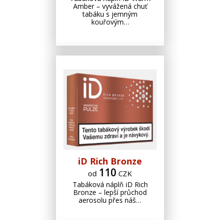
Amber – vyvážená chuť
tabáku s jemným
kouřovým…
iD Rich Bronze
110
od
CZK
Tabáková náplň iD Rich
Bronze – lepší průchod
aerosolu přes náš…