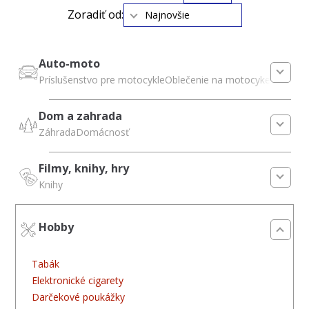
Zoradiť od:
Najnovšie
Auto-moto
Príslušenstvo pre motocykle
Oblečenie na motocykel
Dom a zahrada
Záhrada
Domácnosť
Filmy, knihy, hry
Knihy
Hobby
Tabák
Elektronické cigarety
Darčekové poukážky
Elektronické 
Tabák
Elektronické cigarety
Darčekové poukážky