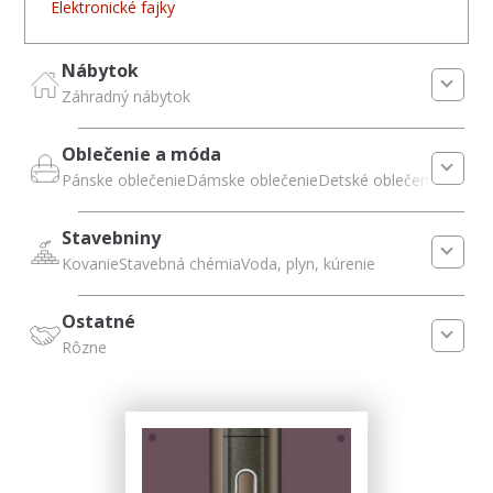
Elektronické fajky
Nábytok
Záhradný nábytok
Oblečenie a móda
Pánske oblečenie
Dámske oblečenie
Detské oblečenie
Módne 
Stavebniny
Kovanie
Stavebná chémia
Voda, plyn, kúrenie
Ostatné
Rôzne