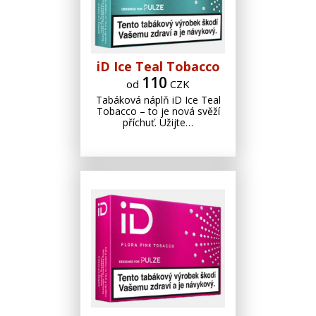
iD Ice Teal Tobacco
110
od
CZK
Tabáková náplň iD Ice Teal
Tobacco – to je nová svěží
příchuť. Užijte…