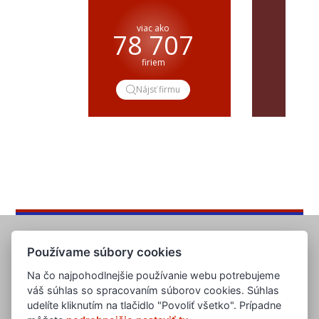
pre
viac ako
78 707
dop
firiem
Nájsť firmu
Do
Používame súbory cookies
Na čo najpohodlnejšie používanie webu potrebujeme
váš súhlas so spracovaním súborov cookies. Súhlas
udelíte kliknutím na tlačidlo "Povoliť všetko". Prípadne