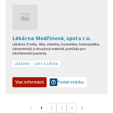
Lékárna Modřínová, spol.s r.o.
Lékárna. Prodej: -léky, vitamíny, kosmetika, homeopatika,
zdravotnický a obvazový materiál, pomůcky pro
inkontinentní pacienty.
LÉKÁRNY
LÉKY A LÉČIVA
Viac informácií
Poslať otázku
1
2
3
4