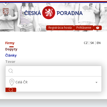
Registrácia hosťa
Prihlásenie
Firmy
CZ
SK
EN
Dopyty
Články
Tovar
Celá ČR