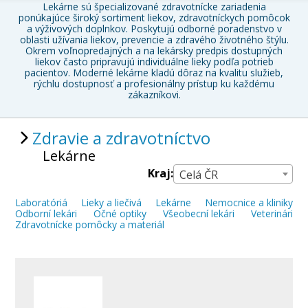
Lekárne sú špecializované zdravotnícke zariadenia
ponúkajúce široký sortiment liekov, zdravotníckych pomôcok
a výživových doplnkov. Poskytujú odborné poradenstvo v
oblasti užívania liekov, prevencie a zdravého životného štýlu.
Okrem voľnopredajných a na lekársky predpis dostupných
liekov často pripravujú individuálne lieky podľa potrieb
pacientov. Moderné lekárne kladú dôraz na kvalitu služieb,
rýchlu dostupnosť a profesionálny prístup ku každému
zákazníkovi.
Zdravie a zdravotníctvo
Lekárne
Kraj:
Celá ČR
Laboratóriá
Lieky a liečivá
Lekárne
Nemocnice a kliniky
Odborní lekári
Očné optiky
Všeobecní lekári
Veterinári
Zdravotnícke pomôcky a materiál