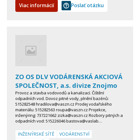
Viac informácií
Poslať otázku
ZO OS DLV VODÁRENSKÁ AKCIOVÁ
SPOLEČNOST, a.s. divize Znojmo
Provoz a stavba vodovodů a kanalizací. Čištění
odpadních vod. Dovoz pitné vody, plnění bazénů:
515282548 hradilova@vaszn.cz Prodej vodařského
materiálu: 515282563 roupa@vaszn.cz Projekce,
inženýring: 737221662 zizka@vaszn.cz Rozbory pitných a
odpadních vod: 515226046 bastova@vaslab…
INŽENÝRSKÉ SÍTĚ
VODÁRENSTVÍ