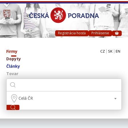
Registrácia hosťa
Prihlásenie
Firmy
CZ
SK
EN
Dopyty
Články
Tovar
Celá ČR