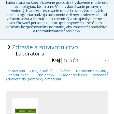
Laboratóriá sú špecializované pracoviská vybavené modernou
technológiou, ktorá umožňuje vykonávanie presných
vedeckých analýz, testovanie materiálov a vývoj nových
technológií. Nachádzajú uplatnenie v rôznych odvetviach, od
zdravotníctva a farmácie po chemický a strojársky priemysel.
Kvalifikovaný personál tu pracuje s najnovšími metódami a
prísnymi bezpečnostnými normami, aby zabezpečil spoľahlivé
a reprodukovateľné výsledky.
Zdravie a zdravotníctvo
Laboratóriá
Kraj:
Celá ČR
Laboratóriá
Lieky a liečivá
Lekárne
Nemocnice a kliniky
Odborní lekári
Očné optiky
Všeobecní lekári
Veterinári
Zdravotnícke pomôcky a materiál