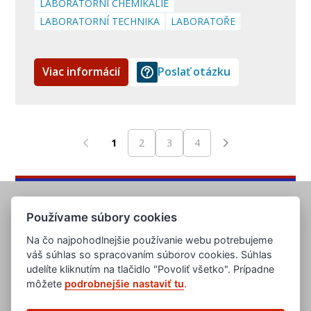
LABORATORNÍ CHEMIKÁLIE
LABORATORNÍ TECHNIKA
LABORATOŘE
Viac informácií
Poslať otázku
1
2
3
4
Používame súbory cookies
Na čo najpohodlnejšie používanie webu potrebujeme
váš súhlas so spracovaním súborov cookies. Súhlas
udelíte kliknutím na tlačidlo "Povoliť všetko". Prípadne
môžete
podrobnejšie nastaviť tu
.
www.evropska-databanka.cz
www.edb.cz