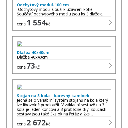
Odchytový modul-100 cm
Odchytový modul slouží k uzavření kotle.
Součástí odchytového modlu jsou ks 3 dlaždic.
1 554
cena:
Kč
Dlažba 40x40cm
Dlažba 40x40cm
73
cena:
Kč
Stojan na 3 kola - barevný kamínek
Jedná se o variabilní systém stojanu na kola který
lze libovolně prodloužit. V základní sestavě na 3
kola je jeden koncoví a 3 průběžné díly. Součástí
sestavy jsou také 3ks ok na řetěz a 2ks…
2 672
cena:
Kč