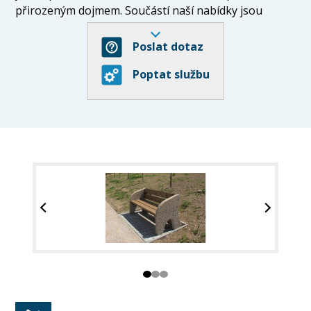
přirozeným dojmem. Součástí naší nabídky jsou
například zahradní krby a grily, sedací soupravy,
nádoby na květiny, oplocení a další. A dodáváme také
Poslat dotaz
prvky městského a obecního mobiliáře.
Poptat službu
Současně se zabýváme také výrobou konstrukcí
pro fotovoltaiku a solární kolektory a pro
mysliveckou veřejnost vyrábíme umělé betonové
nory.
V případě potřeby atypických výrobků nabízíme
našim zákazníkům výrobu na zakázku.
Najdete nás ve Vískách, Trnová-Stýskaly. Veškerý náš
sortiment můžete také zakoupit na našem e-
shopu: https://www.zahradnibeton.cz
Zahradní, dekorační a užitkové výrobky z
vymývaného betonu:
- zahradní sedací soupravy