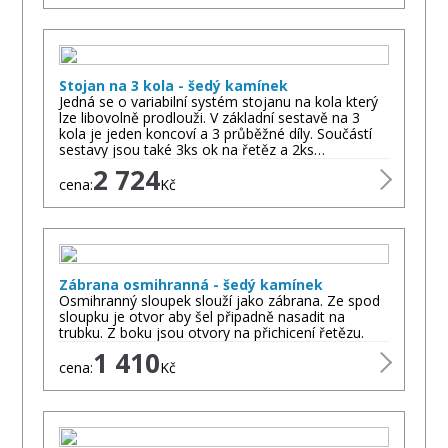
Stojan na 3 kola - šedý kamínek
Jedná se o variabilní systém stojanu na kola který
lze libovolně prodlouži. V základní sestavě na 3
kola je jeden koncoví a 3 průběžné díly. Součástí
sestavy jsou také 3ks ok na řetěz a 2ks…
2 724
cena:
Kč
Zábrana osmihranná - šedý kamínek
Osmihranný sloupek slouží jako zábrana. Ze spod
sloupku je otvor aby šel připadně nasadit na
trubku. Z boku jsou otvory na přichicení řetězu.
1 410
cena:
Kč