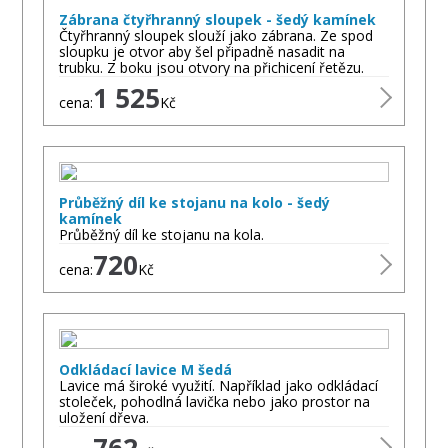
Zábrana čtyřhranný sloupek - šedý kamínek
Čtyřhranný sloupek slouží jako zábrana. Ze spod
sloupku je otvor aby šel připadně nasadit na
trubku. Z boku jsou otvory na přichicení řetězu.
1 525
cena:
Kč
Průběžný díl ke stojanu na kolo - šedý
kamínek
Průběžný díl ke stojanu na kola.
720
cena:
Kč
Odkládací lavice M šedá
Lavice má široké využití. Například jako odkládací
stoleček, pohodlná lavička nebo jako prostor na
uložení dřeva.