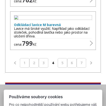
762
cena:
Kč
Odkládací lavice M barevná
Lavice má široké využití. Například jako odkládací
stoleček, pohodlná lavička nebo jako prostor na
uložení dřeva.
799
cena:
Kč
1
2
3
4
5
6
7
Používáme soubory cookies
Pro co nejpohodlnější používání webu potřebujeme váš