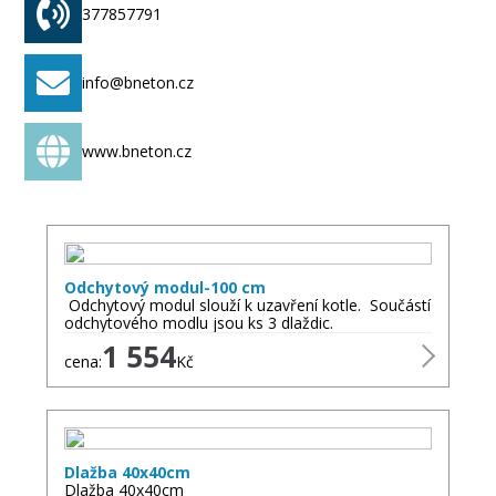
377857791
- dekorační nádoby na zeleň
- zahradní krby
- zahradní grily.
info@bneton.cz
Velkoobchod, maloobchod - věci do domu i do
zahrady:
www.bneton.cz
- zahradní krby, grily, příslušenství
- grilovací motory
- grilovací jehly
- rošty a jiné.
Odchytový modul-100 cm
Zahradní užitková a ozdobná keramika, zahradní
Odchytový modul slouží k uzavření kotle. Součástí
sedací soupravy. Zahradní architektura.
odchytového modlu jsou ks 3 dlaždic.
1 554
cena:
Kč
Dlažba 40x40cm
Dlažba 40x40cm