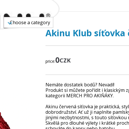
DS
Choose a category
Akinu Klub síťovka
0
CZK
price:
Nemáte dostatek bodů? Nevadí!
Produkt si můžete pořídit i klasickým 
kategorii
MERCH PRO AKIŇÁKY
.
Akinu červená síťovka je praktická, sty
dobrodružství. Ať už ji naplníte pamls
jinými nezbytnostmi, s touto síťovkou
Skvělá pro dlouhé výlety i krátké proch
schováte do kapsy nebo batohu.