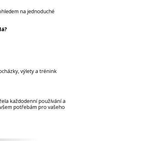
 ohledem na jednoduché
lá?
cházky, výlety a trénink
ržela každodenní používání a
e všem potřebám pro vašeho