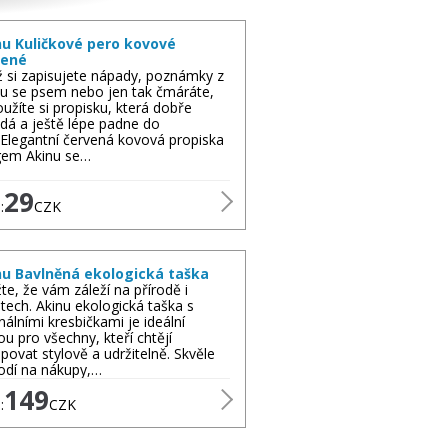
nu Kuličkové pero kovové
vené
ž si zapisujete nápady, poznámky z
tu se psem nebo jen tak čmáráte,
oužíte si propisku, která dobře
dá a ještě lépe padne do
.Elegantní červená kovová propiska
gem Akinu se…
29
:
CZK
nu Bavlněná ekologická taška
te, že vám záleží na přírodě i
atech. Akinu ekologická taška s
inálními kresbičkami je ideální
ou pro všechny, kteří chtějí
povat stylově a udržitelně. Skvěle
odí na nákupy,…
149
:
CZK