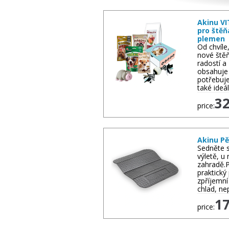
Other goods
Akinu VI
pro štěň
plemen
Od chvíle
nové štěň
radostí a
obsahuje 
potřebuje
také ideá
3
price:
Akinu P
Sedněte s
výletě, u
zahradě.
praktický
zpříjemní
chlad, ne
1
price: