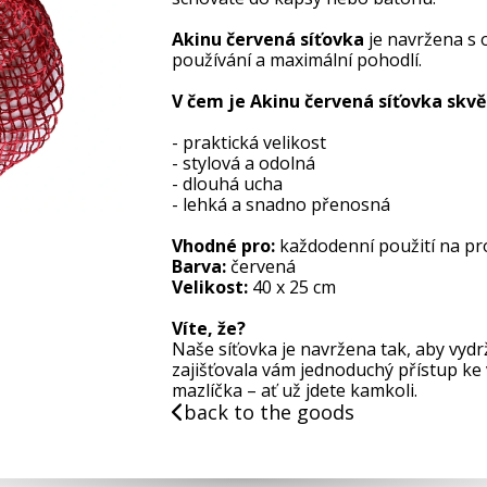
Akinu červená síťovka
je navržena s
používání a maximální pohodlí.
V čem je Akinu červená síťovka skvě
- praktická velikost
- stylová a odolná
- dlouhá ucha
- lehká a snadno přenosná
Vhodné pro:
každodenní použití na pro
Barva:
červená
Velikost:
40 x 25 cm
Víte, že?
Naše síťovka je navržena tak, aby vyd
zajišťovala vám jednoduchý přístup k
mazlíčka – ať už jdete kamkoli.
back to the goods