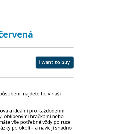
 červená
I want to buy
způsobem, najdete ho v naší
lová a ideální pro každodenní
ky, oblíbenými hračkami nebo
 máte vše potřebné vždy po ruce.
ázky po okolí – a navíc ji snadno