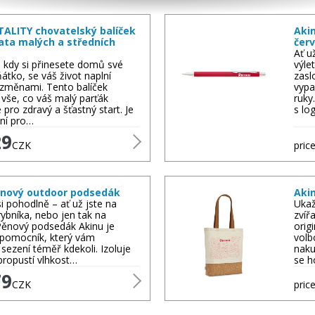
TALITY chovatelský balíček
Aki
ata malých a středních
čer
Ať u
, kdy si přinesete domů své
výle
átko, se váš život naplní
zasl
 změnami. Tento balíček
vypa
vše, co váš malý parťák
ruky
 pro zdravý a šťastný start. Je
s lo
lní pro…
29
CZK
price
ěnový outdoor podsedák
Aki
i pohodlně – ať už jste na
Ukaž
 rybníka, nebo jen tak na
zvíř
Pěnový podsedák Akinu je
orig
 pomocník, který vám
volb
 sezení téměř kdekoli. Izoluje
naku
propustí vlhkost…
se h
79
CZK
price