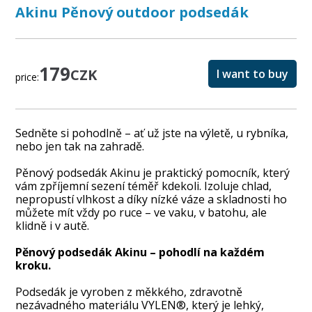
Akinu Pěnový outdoor podsedák
179
CZK
I want to buy
price:
Sedněte si pohodlně – ať už jste na výletě, u rybníka,
nebo jen tak na zahradě.
Pěnový podsedák Akinu je praktický pomocník, který
vám zpříjemní sezení téměř kdekoli. Izoluje chlad,
nepropustí vlhkost a díky nízké váze a skladnosti ho
můžete mít vždy po ruce – ve vaku, v batohu, ale
klidně i v autě.
Pěnový podsedák Akinu – pohodlí na každém
kroku.
Podsedák je vyroben z měkkého, zdravotně
nezávadného materiálu VYLEN®, který je lehký,