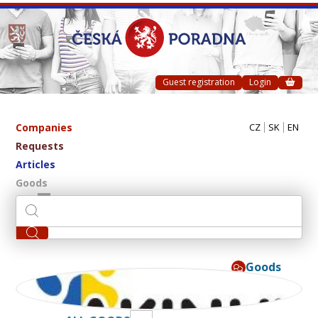
Guest registration
Login
Companies
CZ
SK
EN
Requests
Articles
Goods
Goods
AKINU CZ s.r.o.