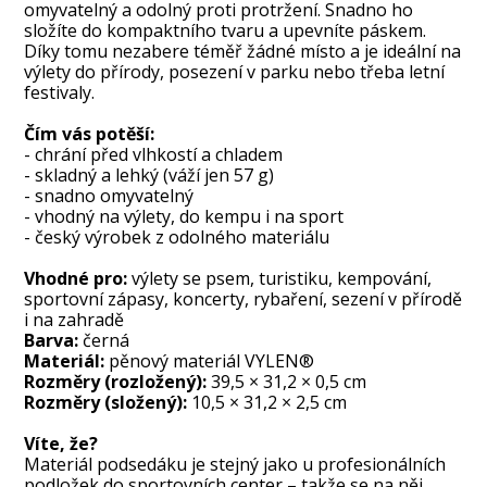
omyvatelný a odolný proti protržení. Snadno ho
složíte do kompaktního tvaru a upevníte páskem.
Díky tomu nezabere téměř žádné místo a je ideální na
výlety do přírody, posezení v parku nebo třeba letní
festivaly.
Čím vás potěší:
- chrání před vlhkostí a chladem
- skladný a lehký (váží jen 57 g)
- snadno omyvatelný
- vhodný na výlety, do kempu i na sport
- český výrobek z odolného materiálu
Vhodné pro:
výlety se psem, turistiku, kempování,
sportovní zápasy, koncerty, rybaření, sezení v přírodě
i na zahradě
Barva:
černá
Materiál:
pěnový materiál VYLEN®
Rozměry (rozložený):
39,5 × 31,2 × 0,5 cm
Rozměry (složený):
10,5 × 31,2 × 2,5 cm
Víte, že?
Materiál podsedáku je stejný jako u profesionálních
podložek do sportovních center – takže se na něj