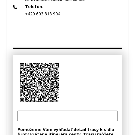
Telefón:
+420 603 813 904
Pomôžeme Vám vyhľadať detail trasy k sídlu
firmy vrátane itinerára cesty. Trasu môžete