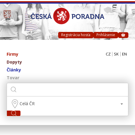
Registrácia hosťa
Prihlásenie
Firmy
CZ
SK
EN
Dopyty
Články
Tovar
Celá ČR