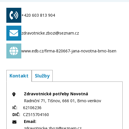
+420 603 813 904
zdravotnicke.zbozi@seznam.cz
www.edb.cz/firma-820667-jana-novotna-brno-lisen
Kontakt
Služby
Zdravotnické potřeby Novotná
Radniční 71, Tišnov, 666 01, Brno-venkov
IČ:
62106236
DIČ:
CZ515704160
Email:
zdravotnicke.zbozi@seznam.cz