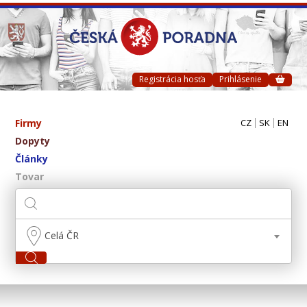
Registrácia hosťa
Prihlásenie
Firmy
CZ
SK
EN
Dopyty
Články
Tovar
Celá ČR