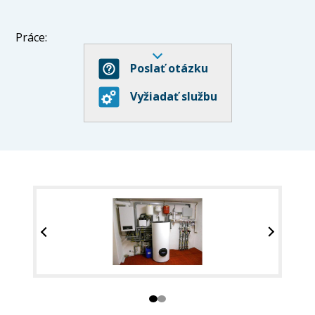
Práce:
Poslať otázku
rozvody vody, odpady, plyn
vodárny, vodoměry, přípojky, tlakové zkoušky
Vyžiadať službu
rekonstrukce a montáže odpadních potrubí,
kanalizací a plynovodů
revize, údržba, rekonstrukce, novostavby
drobné opravy
další služby.
Ke každé zakázce přistupujeme individuálně - od
osobního setkání, přes vypracování nabídky, uzavření
smlouvy, dokončení díla a také záruční a pozáruční
servis.