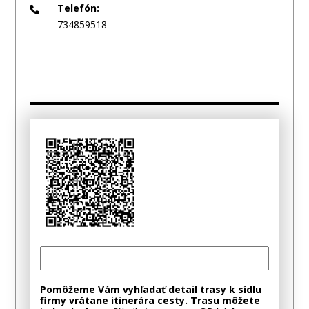
Telefón:
734859518
Pomôžeme Vám vyhľadať detail trasy k sídlu
firmy vrátane itinerára cesty. Trasu môžete