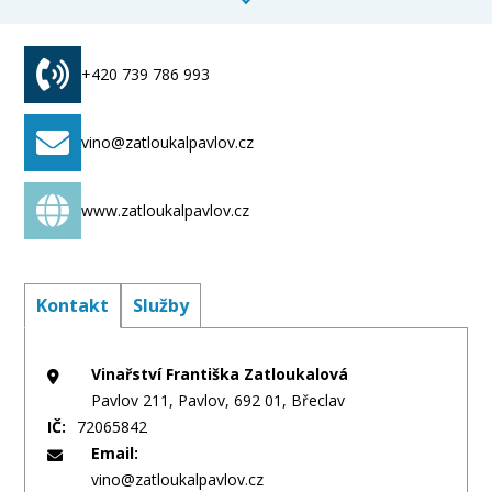
+420 739 786 993
vino@zatloukalpavlov.cz
www.zatloukalpavlov.cz
Kontakt
Služby
Vinařství Františka Zatloukalová
Pavlov 211, Pavlov, 692 01, Břeclav
IČ:
72065842
Email:
vino@zatloukalpavlov.cz