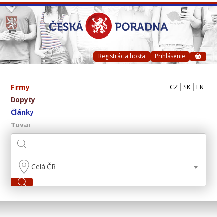
Registrácia hosťa
Prihlásenie
Firmy
CZ
SK
EN
Dopyty
Články
Tovar
Celá ČR