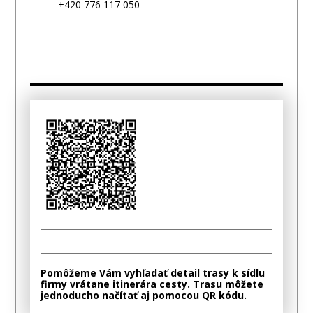
+420 776 117 050
Pomôžeme Vám vyhľadať detail trasy k sídlu
firmy vrátane itinerára cesty. Trasu môžete
jednoducho načítať aj pomocou QR kódu.