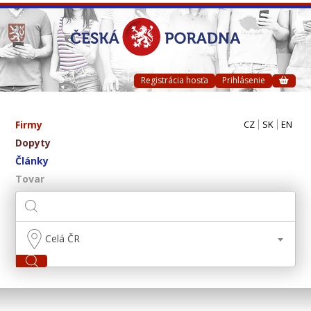
Registrácia hosťa
Prihlásenie
Firmy
CZ
SK
EN
Dopyty
Články
Tovar
Celá ČR