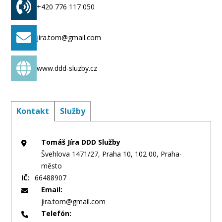
+420 776 117 050
jira.tom@gmail.com
www.ddd-sluzby.cz
Kontakt
Služby
Tomáš Jíra DDD Služby
Švehlova 1471/27, Praha 10, 102 00, Praha-
město
IČ:
66488907
Email:
jira.tom@gmail.com
Telefón: