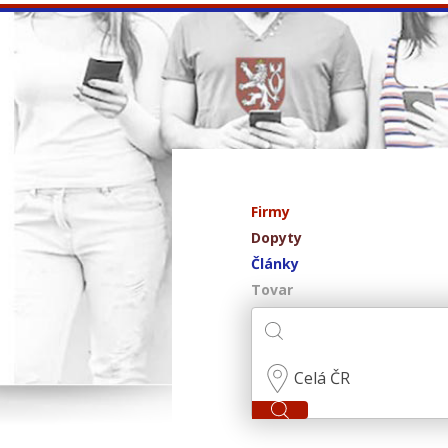
Firmy
Dopyty
Články
Tovar
Celá ČR