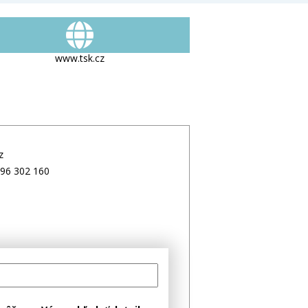
www.tsk.cz
z
96 302 160