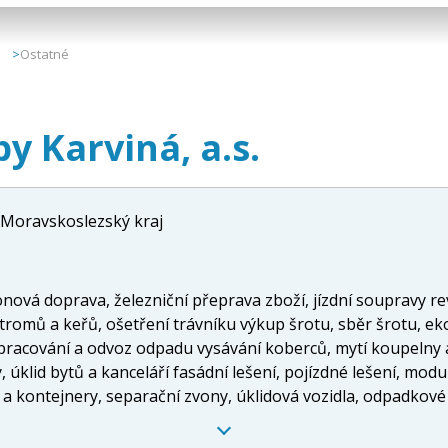
Ostatné
y Karviná, a.s.
Moravskoslezský kraj
nová doprava, železniční přeprava zboží, jízdní soupravy rev
stromů a keřů, ošetření trávníku výkup šrotu, sběr šrotu, ek
acování a odvoz odpadu vysávání koberců, mytí koupelny a 
, úklid bytů a kanceláří fasádní lešení, pojízdné lešení, modu
a kontejnery, separační zvony, úklidová vozidla, odpadkové k
u, recyklace odpadu, úprava druhotných surovin, sběr plast