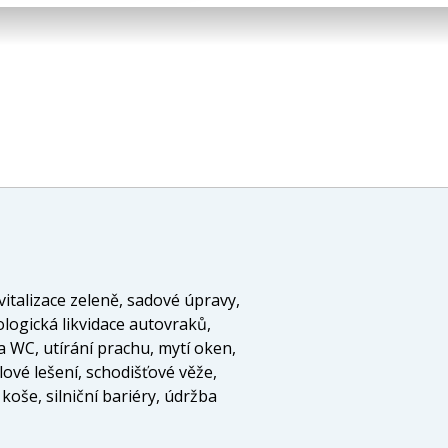
italizace zeleně, sadové úpravy,
ologická likvidace autovraků,
WC, utírání prachu, mytí oken,
lové lešení, schodišťové věže,
oše, silniční bariéry, údržba
u, sběr papíru, sběr skla,