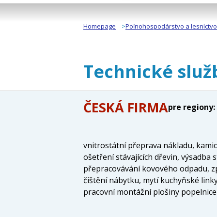
Homepage
Poľnohospodárstvo a lesníctvo
Technické služb
ČESKÁ FIRMA
pre regiony:
vnitrostátní přeprava nákladu, kamio
ošetření stávajících dřevin, výsadba 
přepracovávání kovového odpadu, zpr
čištění nábytku, mytí kuchyňské linky
pracovní montážní plošiny popelnice 
pozemních komunikací nakládka odpad
odpadové hospodářství