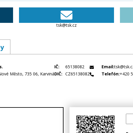
tsk@tsk.cz
by
s.
IČ:
65138082
Email:
tsk@tsk.c
Nové Město, 735 06, Karviná
DIČ:
CZ65138082
Telefón:
+420 5