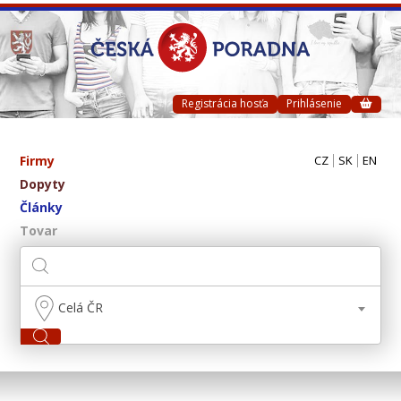
Registrácia hosťa
Prihlásenie
Firmy
CZ
SK
EN
Dopyty
Články
Tovar
Celá ČR