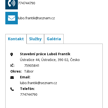
okres Tábor.
774744790
lubo.frantik@seznam.cz
Kontakt
Služby
Galéria
Stavební práce Luboš Frantík
Ústrašice 44, Ústrašice, 390 02, Česko
IČ:
75905841
Okres:
Tábor
Email:
lubo.frantik@seznam.cz
Telefón:
774744790