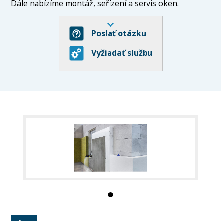
Dále nabízíme montáž, seřízení a servis oken.
Poslať otázku
Stavební práce:
Vyžiadať službu
- zednické práce
- zateplení fasád
- omítky, štuky
- stavby
- servis a seřízení oken.
Jsme spolehlivá firma, které záleží na spokojenosti
zákazníka.
Neváhejte nás kontaktovat.
Sídlo společnosti se nachází na adrese Ústrašice 44,