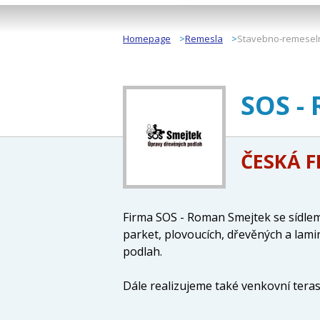
Homepage
Remesla
Stavebno-remesel
SOS -
ČESKÁ 
Firma SOS - Roman Smejtek se sídlem
parket, plovoucích, dřevěných a lam
podlah.
Dále realizujeme také venkovní tera
nabídce našich podlah najdete klasick