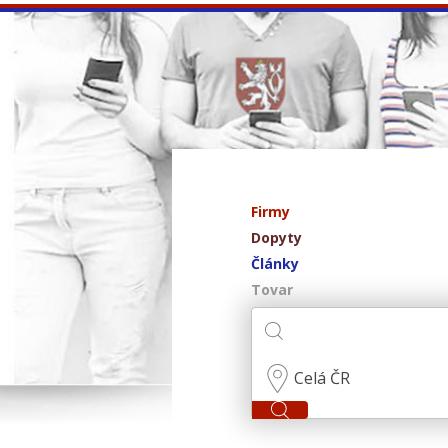
Firmy
Dopyty
Články
Tovar
Celá ČR