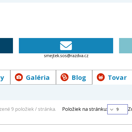
žbový servis a montáž i repase včetně lepidla, podložky
dardní služby patří také voskování a povrchové úpravy
rma.
smejtek.sos@razdva.cz
ah
by
Galéria
Blog
Tovar
C
ené 9 položiek / stránka.
Položiek na stránku:
Z
9