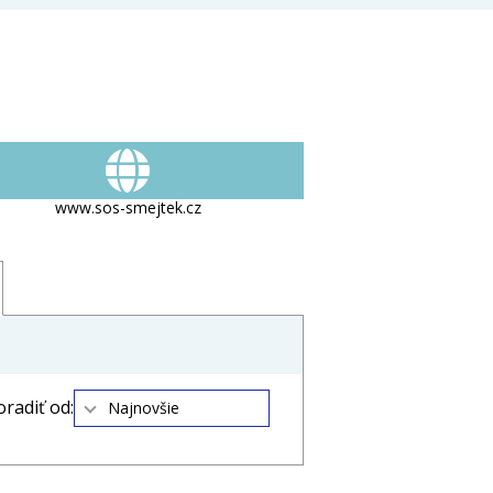
www.sos-smejtek.cz
oradiť od:
Najnovšie