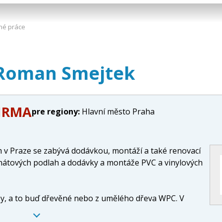
né práce
 Roman Smejtek
FIRMA
pre regiony:
Hlavní město Praha
 v Praze se zabývá dodávkou, montáží a také renovací
inátových podlah a dodávky a montáže PVC a vinylových
sy, a to buď dřevěné nebo z umělého dřeva WPC. V
é i tropické dřeviny.