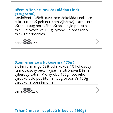
Džem-višeň se 78% čokoládou Lindt
(170gramů)
KoSložení : višeň 64% 78% čokoláda Lindt 2%
cukr citrusový pektin Džem výběrový Extra Pro
výrobu 100g hotového výrobku bylo použito
min.55g ovoce Ve 100g výrobku je obsaženo
min.61g přírodních…
88
cena:
CZK
Džem-mango s kokosem ( 170g )
Složení : mango 68% cukr kokos 4% kokosový
rum citrusový pektin kyselina citrónová Džem
výběrový Extra Pro výrobu 100g hotového
výrobku bylo použito min.55g ovoce Ve 100g
výrobku je obsaženo min…
88
cena:
CZK
Trhané maso - vepřová krkovice (160g)