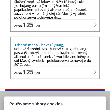
Složení: vepřová krkovice 92% třtinový cukr
gochujang pasta (škrob,rýže,mletá
paprika,fermentovaný alkohol a sója ) česnek
zázvor bílé víno lněný olej sůl Masný výrobek -
polokonzerva Uchovejte do…
125
cena:
CZK
Trhané maso - hovězí (160g)
0ohovězí přední 92% třtinový cukr gochujang
pasta (škrob,rýže,mletá paprika,fermentovaný
alkohol a sója ) česnek zázvor bílé víno lněný olej
sůl Masný výrobek - polokonzerva Uchovejte do
20°C, po…
125
cena:
CZK
Používame súbory cookies