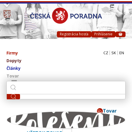
Registrácia hosťa
Prihlásenie
Firmy
CZ
SK
EN
Dopyty
Články
Tovar
Tovar
Potěšení ve skle