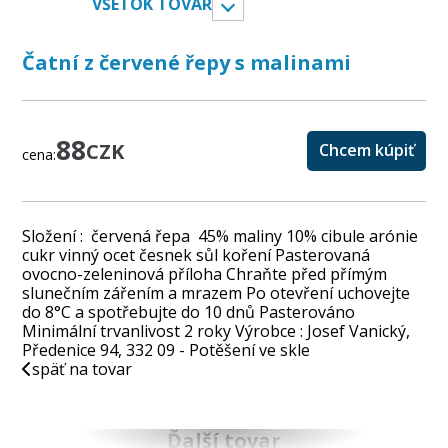
VŠETOK TOVAR
Čatní z červené řepy s malinami
88
CZK
Chcem kúpiť
cena:
Složení : červená řepa 45% maliny 10% cibule arónie
cukr vinný ocet česnek sůl koření Pasterovaná
ovocno-zeleninová příloha Chraňte před přímým
slunečním zářením a mrazem Po otevření uchovejte
do 8°C a spotřebujte do 10 dnů Pasterováno
Minimální trvanlivost 2 roky Výrobce : Josef Vanický,
Předenice 94, 332 09 - Potěšení ve skle
späť na tovar
Ďalší tovar