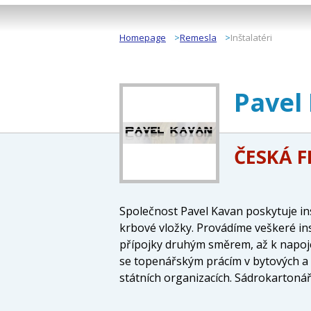
Homepage
Remesla
Inštalatéri
Pavel
ČESKÁ 
Společnost Pavel Kavan poskytuje in
krbové vložky. Provádíme veškeré in
přípojky druhým směrem, až k napoje
se topenářským prácím v bytových a
státních organizacích. Sádrokartonář
předsazené příčky, úpravy bytových j
Instalace krbových vložek s teplovo