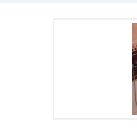
Činnost:
- instalatérské práce
- topenářské práce
- sádrokartonářské práce
- instalace krbových vložek.