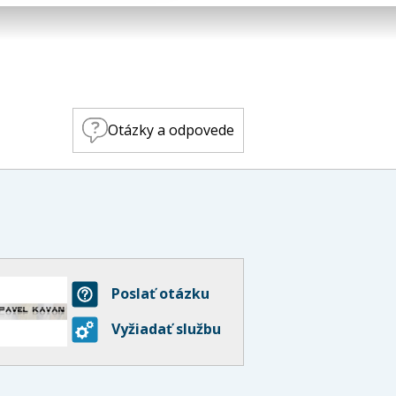
Otázky a odpovede
Poslať otázku
Vyžiadať službu