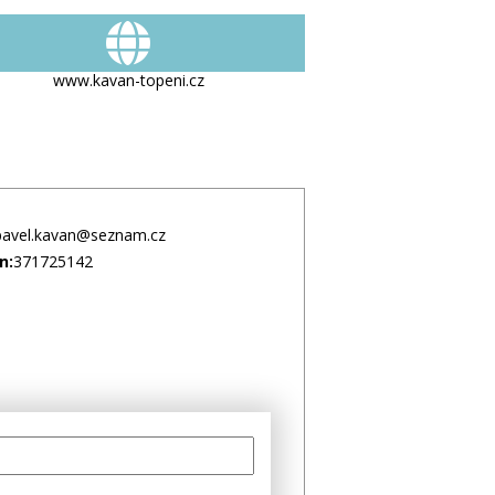
www.kavan-topeni.cz
pavel.kavan@seznam.cz
n:
371725142