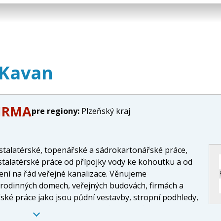
 Kavan
FIRMA
pre regiony:
Plzeňský kraj
stalatérské, topenářské a sádrokartonářské práce,
stalatérské práce od přípojky vody ke kohoutku a od
ní na řád veřejné kanalizace. Věnujeme
 rodinných domech, veřejných budovách, firmách a
ské práce jako jsou půdní vestavby, stropní podhledy,
ader, podkroví, obklady trámů a sloupů v interiéru.
dním výměníkem.