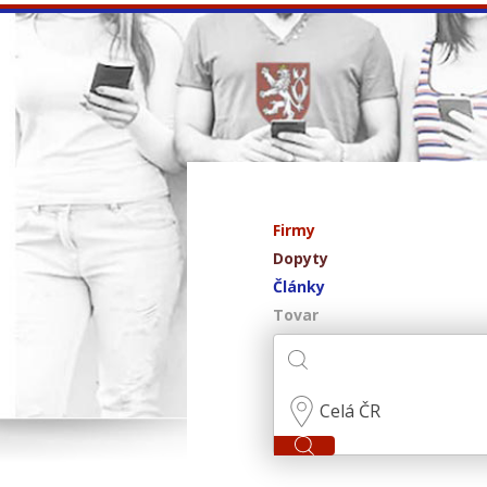
Firmy
Dopyty
Články
Tovar
Celá ČR