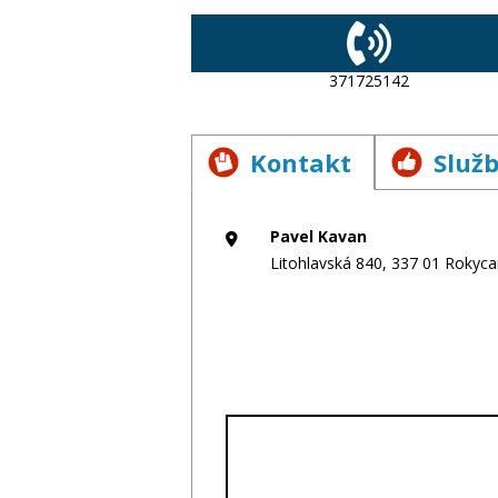
371725142
Kontakt
Služ
Pavel Kavan
Litohlavská 840, 337 01 Rokyca