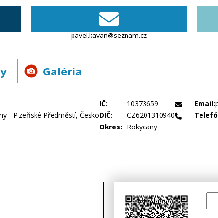
pavel.kavan@seznam.cz
by
Galéria
IČ:
10373659
Email:
ny - Plzeňské Předměstí, Česko
DIČ:
CZ6201310940
Telefó
Okres:
Rokycany