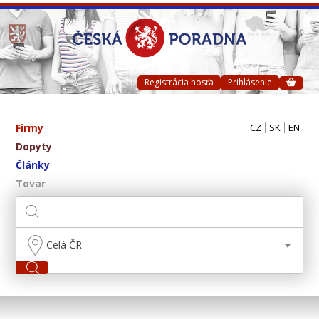
Registrácia hosťa
Prihlásenie
Firmy
CZ
SK
EN
Dopyty
Články
Tovar
Celá ČR