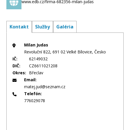
www.edb.cz/firma-682356-milan-judas
Půdní vestavby a snižování stropů
Výstavba příček a kazetových stropů
Kontakt
Služby
Galéria
Realizace certifikovaných protipožárních
konstrukcí
Milan Judas
Revoluční 822, 691 02 Velké Bílovice, Česko
IČ:
62149032
Montáž střešních oken a příslušenství
DIČ:
CZ6611021208
Okres:
Břeclav
Instalace značek
VELUX
,
FAKRO
,
FENESTRA
Email:
matej.jud@seznam.cz
Montáž rolet, žaluzií, sítí proti hmyzu
Telefón:
776029078
Důraz na správné zateplení a komfortní ovládání
Proč zvolit právě Milana Judase