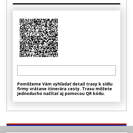
Když chcete spolehlivého řemeslníka, který ví, co dělá,
a dodrží, co slíbí. Milan Judas nabízí komplexní řešení
od návrhu až po precizní dokončení zakázky.
Pracuje
s kvalitními materiály
, drží certifikace na
protipožární systémy a klade důraz na čisté a
bezpečné provedení každého detailu.
Spolupracuje s ověřenými dodavateli a garantuje, že
výsledek bude nejen funkční, ale i vizuálně
přesvědčivý. Ať už řešíte novou vestavbu, výměnu
střešních oken nebo modernizaci stropů, můžete se
těšit na profesionální přístup bez zbytečných
Pomôžeme Vám vyhľadať detail trasy k sídlu
komplikací.
firmy vrátane itinerára cesty. Trasu môžete
jednoducho načítať aj pomocou QR kódu.
Máte jasno v tom, co potřebujete, nebo chcete
poradit?
Zavolejte na
+420 776 029 078
nebo napište na
matej.jud@seznam.cz
a domluvte si konzultaci
zdarma. Probereme vaše představy, navrhneme