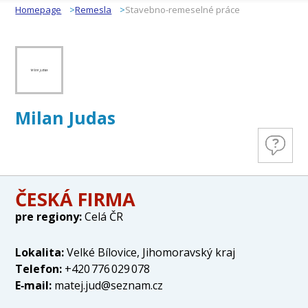
Homepage
Remesla
Stavebno-remeselné práce
Milan Judas
ČESKÁ FIRMA
pre regiony:
Celá ČR
Lokalita:
Velké Bílovice, Jihomoravský kraj
Telefon:
+420 776 029 078
E‑mail:
matej.jud@seznam.cz