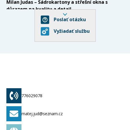
Milan Judas – Sádrokartony a střešní okna s
důrazem na kvalitu a detail
Poslať otázku
Přemýšlíte o půdní vestavbě, montáži
sádrokartonových příček nebo nových střešních
Vyžiadať službu
oknech?
Milan Judas z Velkých Bílovic
se
specializuje na sádrokartonářské práce a odbornou
instalaci střešních oken včetně jejich příslušenství.
Díky dlouholeté praxi, osvědčeným postupům a
důrazu na pečlivé provedení je ideální volbou pro
novostavby i rekonstrukce.
Vždy se můžete spolehnout na jasnou komunikaci,
férový přístup a výsledky, které odpovídají jak
stavebním normám, tak estetickým nárokům
776029078
současného bydlení.
Co všechno zajistíme:
matej.jud@seznam.cz
Sádrokartonářské práce