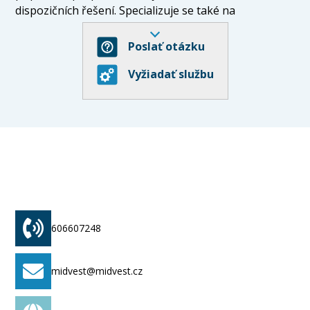
dispozičních řešení. Specializuje se také na
fotovoltaické elektrárny a systémy vytápění. V
telekomunikacích nabízí kompletní řešení od
Poslať otázku
plánování až po implementaci projektů. Dronování
Vyžiadať službu
objektů a fotogrametrie jsou dalšími službami, které
podporují efektivní správu nemovitostí. Firma klade
důraz na profesionalitu, individuální přístup a bohaté
zkušenosti.
606607248
midvest@midvest.cz