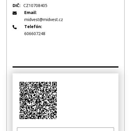
DIČ:
CZ10708405
Email:
midvest@midvest.cz
Telefón:
606607248