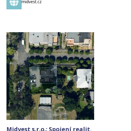
midvest.cz
Midvest s.r.o.: Spojení realit,