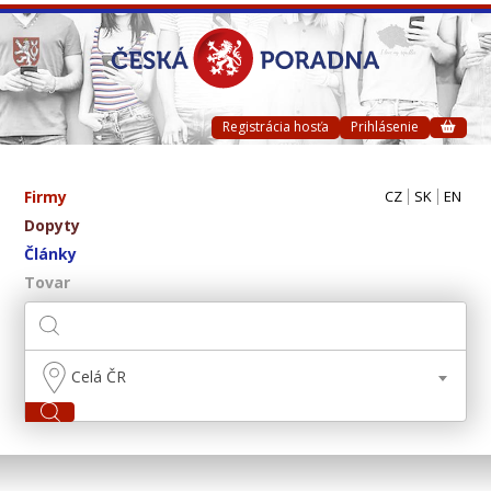
Registrácia hosťa
Prihlásenie
Firmy
CZ
SK
EN
Dopyty
Články
Tovar
Celá ČR