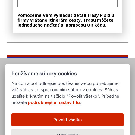
Pomôžeme Vám vyhľadať detail trasy k sídlu
firmy vrátane itinerára cesty. Trasu môžete
jednoducho načítať aj pomocou QR kódu.
Používame súbory cookies
Na čo najpohodlnejšie používanie webu potrebujeme
váš súhlas so spracovaním súborov cookies. Súhlas
udelíte kliknutím na tlačidlo "Povoliť všetko". Prípadne
môžete
podrobnejšie nastaviť tu
.
www.evropska-databanka.cz
www.edb.cz
www.edb.eu
Povoliť všetko
www.poptavka.net
www.nabidka.net
www.14000.cz