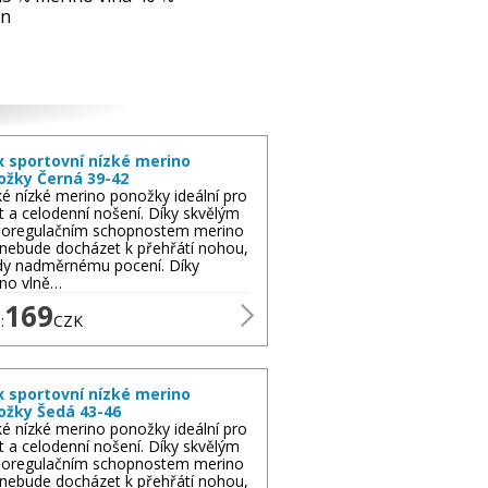
an
x sportovní nízké merino
ožky Černá 39-42
é nízké merino ponožky ideální pro
t a celodenní nošení. Díky skvělým
oregulačním schopnostem merino
 nebude docházet k přehřátí nohou,
dy nadměrnému pocení. Díky
no vlně…
169
:
CZK
x sportovní nízké merino
ožky Šedá 43-46
é nízké merino ponožky ideální pro
t a celodenní nošení. Díky skvělým
oregulačním schopnostem merino
 nebude docházet k přehřátí nohou,