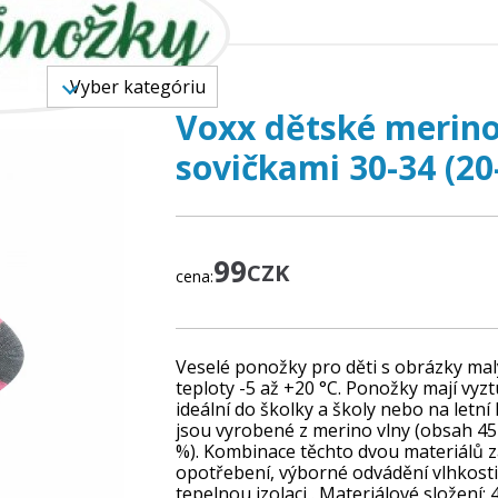
TOVAR
Vyber kategóriu
Voxx dětské merino
sovičkami 30-34 (2
99
CZK
cena:
Veselé ponožky pro děti s obrázky mal
teploty -5 až +20 °C. Ponožky mají vyz
ideální do školky a školy nebo na letn
jsou vyrobené z merino vlny (obsah 45
%). Kombinace těchto dvou materiálů z
opotřebení, výborné odvádění vlhkosti 
tepelnou izolaci . Materiálové složení: