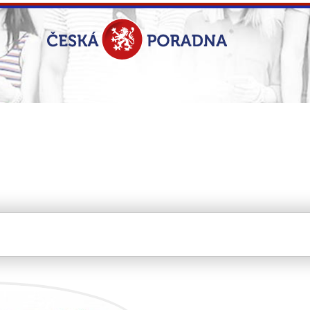
nox s.r.o.