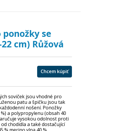
 ponožky se
0-22 cm) Růžová
Chcem kúpiť
ých soviček jsou vhodné pro
tuženou patu a špičku jsou tak
í každodenní nošení. Ponožky
 %) a polypropylenu (obsah 40
aručuje vysokou odolnost proti
od chodidla a také dostačující
 45 % merino vlna 40 %