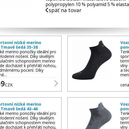
polypropylen 10 % polyamid 5 % elast
späť na tovar
rtovní nízké merino
Vox
 Tmavě šedá 35-38
pon
ké merino ponožky ideální pro
Tenk
elodenní nošení. Díky skvělým
spor
ulačním schopnostem merino
term
de docházet k přehřátí nohou,
vlny
adměrnému pocení. Díky
a te
lně…
meri
69
CZK
cena
rtovní nízké merino
Vox
 Tmavě šedá 43-46
pon
ké merino ponožky ideální pro
Tenk
elodenní nošení. Díky skvělým
spor
ulačním schopnostem merino
term
de docházet k přehřátí nohou,
vlny