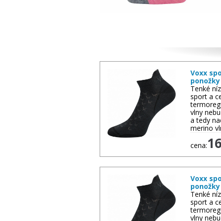
Ďalší tovar
Voxx spo
ponožky
Tenké níz
sport a c
termoreg
vlny nebu
a tedy n
merino v
1
cena:
Voxx spo
ponožky
Tenké níz
sport a c
termoreg
vlny nebu