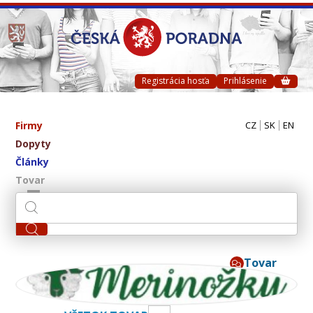
Registrácia hosťa
Prihlásenie
Firmy
CZ
SK
EN
Dopyty
Články
Tovar
Tovar
Merinox s.r.o.