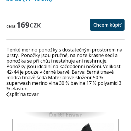
169
CZK
Chcem kúpiť
cena:
Tenké merino ponožky s dostatečným prostorem na
prsty. Ponožky jsou pružné, na noze krásně sedí a
ponožka se při chůzi nestahuje ani neshrnuje.
Ponožky jsou ideální na každodenní nošení. Velikost
42-44 je pouze v černé barvě. Barva: černá tmavě
modrá tmavě šedá Materiálové složení: 50 %
superwash merino vlna 30 % bavlna 17 % polyamid 3
% elasten
späť na tovar
Ďalší tovar