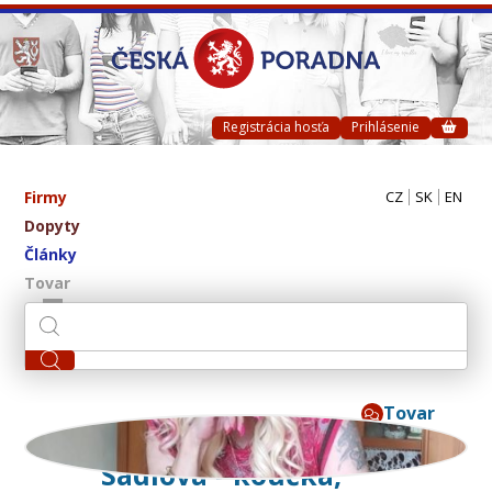
Registrácia hosťa
Prihlásenie
Firmy
CZ
SK
EN
Dopyty
Články
Tovar
Tovar
Ivana Regina Kupcová
Sádlová - koučka,