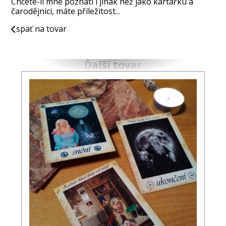
Chcete-li mne poznati i jinak než jako kartářku a
čarodějnici, máte příležitost...
späť na tovar
Ďalší tovar