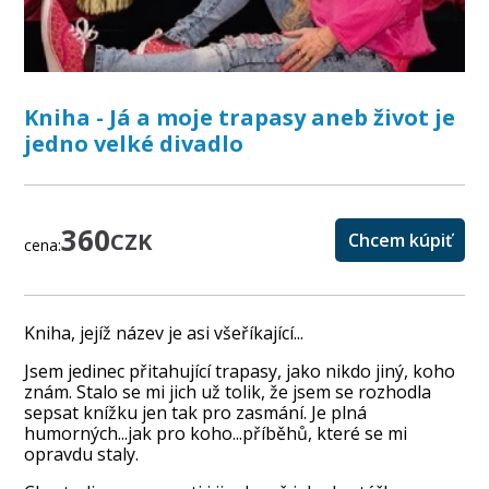
Kniha - Já a moje trapasy aneb život je
jedno velké divadlo
360
CZK
Chcem kúpiť
cena:
Kniha, jejíž název je asi všeříkající...
Jsem jedinec přitahující trapasy, jako nikdo jiný, koho
znám. Stalo se mi jich už tolik, že jsem se rozhodla
sepsat knížku jen tak pro zasmání. Je plná
humorných...jak pro koho...příběhů, které se mi
opravdu staly.