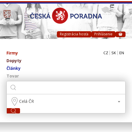
Registrácia hosťa
Prihlásenie
Firmy
CZ
SK
EN
Dopyty
Články
Tovar
Celá ČR