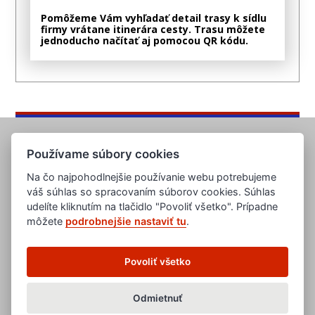
Pomôžeme Vám vyhľadať detail trasy k sídlu
firmy vrátane itinerára cesty. Trasu môžete
jednoducho načítať aj pomocou QR kódu.
Používame súbory cookies
Na čo najpohodlnejšie používanie webu potrebujeme
váš súhlas so spracovaním súborov cookies. Súhlas
udelíte kliknutím na tlačidlo "Povoliť všetko". Prípadne
môžete
podrobnejšie nastaviť tu
.
www.evropska-databanka.cz
www.edb.cz
www.edb.eu
Povoliť všetko
www.poptavka.net
www.nabidka.net
www.14000.cz
Odmietnuť
clanky.edb.cz