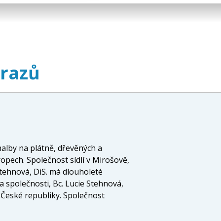
brazů
malby na plátně, dřevěných a
opech. Společnost sídlí v Mirošově,
Stehnová, DiS. má dlouholeté
a společnosti, Bc. Lucie Stehnová,
 České republiky. Společnost
o umělecká díla od diagnostiky, přes
e Stehnová, DiS. nabízí širokou škálu