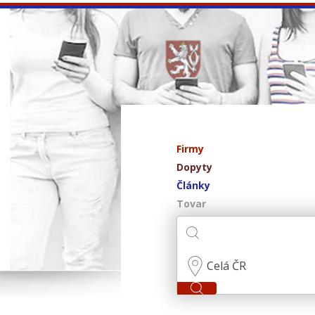
Firmy
Dopyty
Články
Tovar
Celá ČR