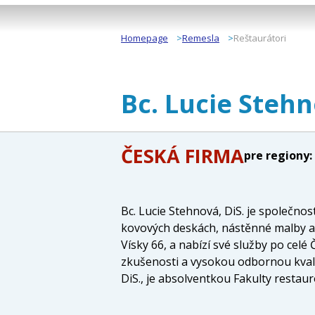
Homepage
Remesla
Reštaurátori
Bc. Lucie Stehn
ČESKÁ FIRMA
pre regiony:
Bc. Lucie Stehnová, DiS. je společno
kovových deskách, nástěnné malby a s
Vísky 66, a nabízí své služby po cel
zkušenosti a vysokou odbornou kvalif
DiS., je absolventkou Fakulty restau
spolupracuje s renomovanými odborník
konzervaci a restauraci, až po oceňo