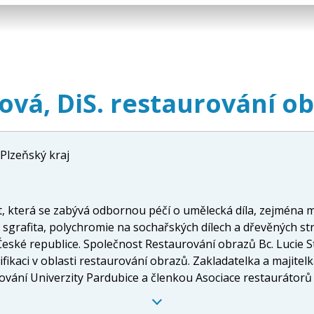
ová, DiS. restaurování o
Plzeňský kraj
st, která se zabývá odbornou péčí o umělecká díla, zejména 
grafita, polychromie na sochařských dílech a dřevěných str
é České republice. Společnost Restaurování obrazů Bc. Lucie 
ikaci v oblasti restaurování obrazů. Zakladatelka a majitelk
rování Univerzity Pardubice a členkou Asociace restaurátorů
y, galeriemi a muzei, a je schopna zajistit komplexní péči 
vání a poradenství. Společnost Restaurování obrazů Bc. Luci