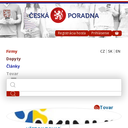
Registrácia hosťa
Prihlásenie
Firmy
CZ
SK
EN
Dopyty
Články
Tovar
Tovar
AKINU CZ s.r.o.