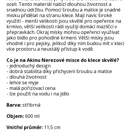
oceli. Tento materiál nabízí dlouhou životnost a
snadnou údržbu. Pomocí šroubu a matice je snadné
misku přidělat na stranu klece. Mají navíc široké
využití - menší velikosti jsou skvělé pro opeřence na
krmivo, větší velikosti rádi využijí domácí mazlíčci v
přepravkách. Okraj misky mohou opeřenci využívat
jako bidlo pro pohodlné krmení. Větší misky jsou
vhodné i pro pejsky, jelikož díky nim budou mít v kleci
více prostoru a neustálý přístup k vodě.
Co je na Akinu Nerezové misce do klece skvělé?
- jednoduchý design
- dobrá stabilita díky přichycení šroubu a matice
- dlouhá životnost
- lehce se myje
- malá pořizovací cena
- lze použít na vodu i na jídlo
Barva:
stříbrná
Objem:
600 ml
Vnitřní průměr:
11,5 cm