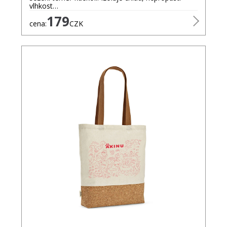
vlhkost…
179
cena:
CZK