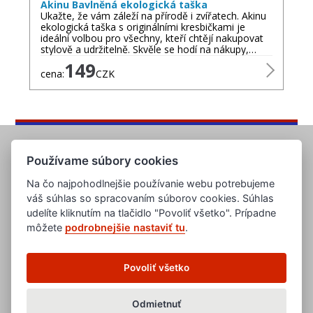
Akinu Bavlněná ekologická taška
Ukažte, že vám záleží na přírodě i zvířatech. Akinu
ekologická taška s originálními kresbičkami je
ideální volbou pro všechny, kteří chtějí nakupovat
stylově a udržitelně. Skvěle se hodí na nákupy,…
149
cena:
CZK
Používame súbory cookies
Na čo najpohodlnejšie používanie webu potrebujeme
váš súhlas so spracovaním súborov cookies. Súhlas
udelíte kliknutím na tlačidlo "Povoliť všetko". Prípadne
môžete
podrobnejšie nastaviť tu
.
www.evropska-databanka.cz
www.edb.cz
www.edb.eu
Povoliť všetko
www.poptavka.net
www.nabidka.net
www.14000.cz
Odmietnuť