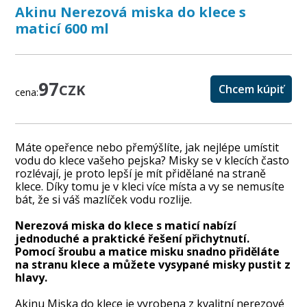
Akinu Nerezová miska do klece s
maticí 600 ml
97
CZK
Chcem kúpiť
cena:
Máte opeřence nebo přemýšlíte, jak nejlépe umístit
vodu do klece vašeho pejska? Misky se v klecích často
rozlévají, je proto lepší je mít přidělané na straně
klece. Díky tomu je v kleci více místa a vy se nemusíte
bát, že si váš mazlíček vodu rozlije.
Nerezová miska do klece s maticí nabízí
jednoduché a praktické řešení přichytnutí.
Pomocí šroubu a matice misku snadno přiděláte
na stranu klece a můžete vysypané misky pustit z
hlavy.
Akinu Miska do klece je vyrobena z kvalitní nerezové