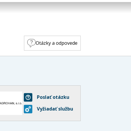
Otázky a odpovede
Poslať otázku
Vyžiadať službu