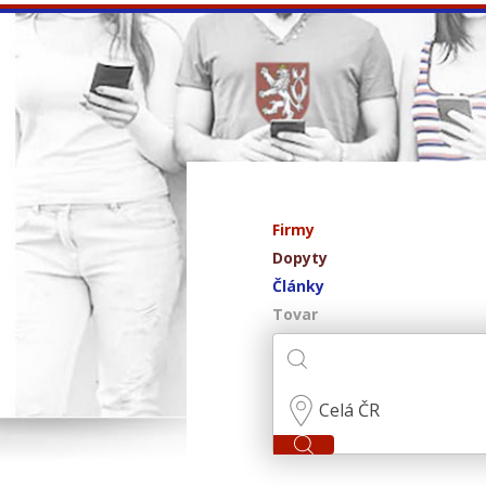
Firmy
Dopyty
Články
Tovar
Celá ČR