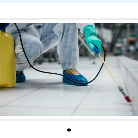
ikvidaci hlodavců a hmyzu, které jsou schváleny pro
ských provozech.
rofesionální služby v oblasti diagnostiky, zkušebnictví a
díme speciální ochrannou dezinfekci, dezinsekci a
dlivým organismům přípravky na ochranu rostlin nebo
rtner v oboru ochrany rostlin a boje proti škodlivým