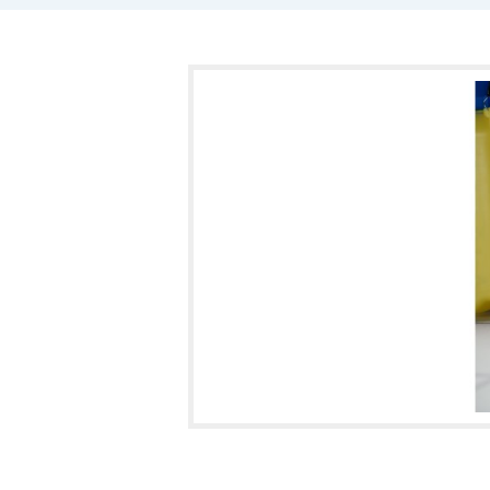
Prodáváme také jedy a žíraviny pro l
použití v potravinářských a zeměděl
AGROHAN, s.r.o. vám také poskytuje p
poradenství v ochraně rostlin. Prová
deratizaci objektů a půdy proti ško
biocidními přípravky.
AGROHAN, s.r.o. je váš spolehlivý pa
organismům.