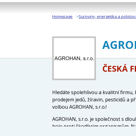
Homepage
Suroviny, energetika a polotov
AGROH
ČESKÁ 
Hledáte spolehlivou a kvalitní firmu, 
prodejem jedů, žíravin, pesticidů a 
volbou AGROHAN, s.r.o.!
AGROHAN, s.r.o. je společnost s dlou
boje proti škodlivým organismům. Na
přípravků na ochranu rostlin, které 