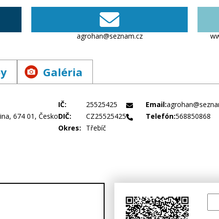
agrohan@seznam.cz
ww
by
Galéria
IČ:
25525425
Email:
agrohan@sezna
ina, 674 01, Česko
DIČ:
CZ25525425
Telefón:
568850868
Okres:
Třebíč