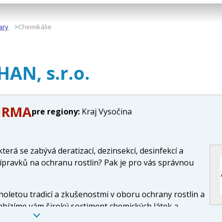
ary
Chemikálie
AN, s.r.o.
FIRMA
pre regiony:
Kraj Vysočina
která se zabývá deratizací, dezinsekcí, desinfekcí a
přípravků na ochranu rostlin? Pak je pro vás správnou
holetou tradicí a zkušenostmi v oboru ochrany rostlin a
bízíme vám široký sortiment chemických látek a
jsou vysoce účinné a bezpečné pro životní prostředí.