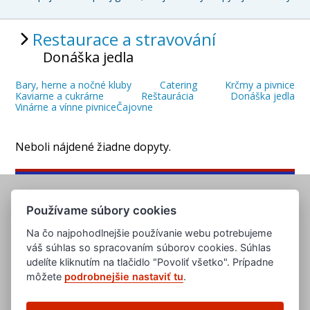
Restaurace a stravování
Donáška jedla
Bary, herne a nočné kluby
Catering
Krčmy a pivnice
Kaviarne a cukrárne
Reštaurácia
Donáška jedla
Vinárne a vínne pivnice
Čajovne
Neboli nájdené žiadne dopyty.
Používame súbory cookies
Na čo najpohodlnejšie používanie webu potrebujeme
váš súhlas so spracovaním súborov cookies. Súhlas
udelíte kliknutím na tlačidlo "Povoliť všetko". Prípadne
môžete
podrobnejšie nastaviť tu
.
www.evropska-databanka.cz
www.edb.cz