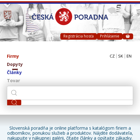
Registrácia hosťa
Prihlásenie
Firmy
CZ
SK
EN
Dopyty
Články
Tovar
Slovenská poradňa je online platforma s katalógom firiem a
odborníkov, ponukou služieb a produktov. Nájdite dodávateľa,
nakupujte v nákupnej galérii, čítajte články a opýtajte zákazky.