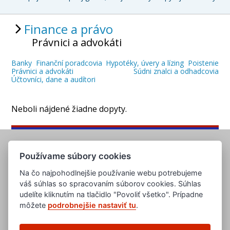
Finance a právo
Právnici a advokáti
Banky
Finanční poradcovia
Hypotéky, úvery a lízing
Poistenie
Právnici a advokáti
Súdni znalci a odhadcovia
Účtovníci, dane a audítori
Neboli nájdené žiadne dopyty.
Používame súbory cookies
Na čo najpohodlnejšie používanie webu potrebujeme
váš súhlas so spracovaním súborov cookies. Súhlas
udelíte kliknutím na tlačidlo "Povoliť všetko". Prípadne
môžete
podrobnejšie nastaviť tu
.
www.evropska-databanka.cz
www.edb.cz