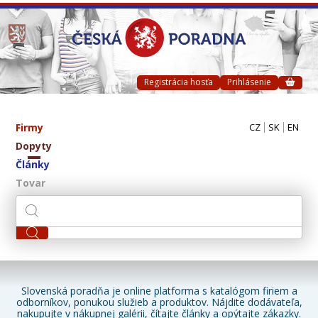
Registrácia hosťa
Prihlásenie
Firmy
CZ
SK
EN
Dopyty
Články
Tovar
Slovenská poradňa je online platforma s katalógom firiem a
odborníkov, ponukou služieb a produktov. Nájdite dodávateľa,
nakupujte v nákupnej galérii, čítajte články a opýtajte zákazky.