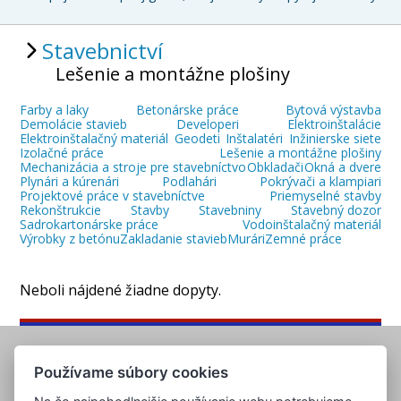
Stavebnictví
Lešenie a montážne plošiny
Farby a laky
Betonárske práce
Bytová výstavba
Demolácie stavieb
Developeri
Elektroinštalácie
Elektroinštalačný materiál
Geodeti
Inštalatéri
Inžinierske siete
Izolačné práce
Lešenie a montážne plošiny
Mechanizácia a stroje pre stavebníctvo
Obkladači
Okná a dvere
Plynári a kúrenári
Podlahári
Pokrývači a klampiari
Projektové práce v stavebníctve
Priemyselné stavby
Rekonštrukcie
Stavby
Stavebniny
Stavebný dozor
Sadrokartonárske práce
Vodoinštalačný materiál
Výrobky z betónu
Zakladanie stavieb
Murári
Zemné práce
Neboli nájdené žiadne dopyty.
Používame súbory cookies