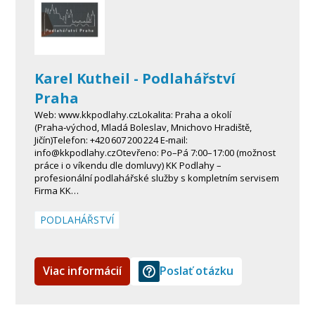
Karel Kutheil - Podlahářství
Praha
Web: www.kkpodlahy.czLokalita: Praha a okolí
(Praha‑východ, Mladá Boleslav, Mnichovo Hradiště,
Jičín)Telefon: +420 607 200 224 E‑mail:
info@kkpodlahy.czOtevřeno: Po–Pá 7:00–17:00 (možnost
práce i o víkendu dle domluvy) KK Podlahy –
profesionální podlahářské služby s kompletním servisem
Firma KK…
PODLAHÁŘSTVÍ
Viac informácií
Poslať otázku