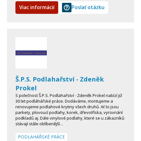
Viac informácií
Poslať otázku
Š.P.S. Podlahařství - Zdeněk
Prokel
S polečnost Š.P.S. Podlahařství - Zdeněk Prokel nabízí již
30 let podláhářské práce. Dodáváme, montujeme a
renovujeme podlahové krytiny všech druhů. Ať to jsou
parkety, plovoucí podlahy, korek, dřevotříska, vyrovnání
podkladů aj. Dále vinylové podlahy, které se u zákazníků
stávají stále oblíbenější…
PODLAHÁŘSKÉ PRÁCE