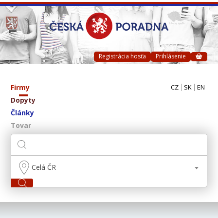
Registrácia hosťa
Prihlásenie
Firmy
CZ
SK
EN
Dopyty
Články
Tovar
Celá ČR