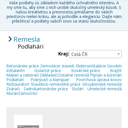
Vaše podlahy sú základom každého úchvatného interiéru. A
my sme tu, aby sme z nich urobili skutočný umelecký kúsok. S
našou kreativitou a presnosťou prinášame do vašich
priestorov nielen krásu, ale aj pohodlie a eleganciu. Dajte nám
príležitosť a podlahy vašich snov sa stanú skutočnosťou.
Remesla
Podlahári
Kraj:
Celá ČR
Betonárske práce
Demolácie stavieb
Elektroinštalácie
Geodeti
Inštalatéri
Izolačné práce
Kováčske práce
Krajčír
Maliari a natierači
Obkladači
Ostatné remeslá
Plynári a kúrenári
Podlahári
Pokrývači a klampiari
Povrchová úprava kovov
Reštaurátori
Stavebno-remeselné práce
Strojárenské remeslá
Zvárači
Sadrokartonárske práce
Stolári
Umelecké remeslá
Murári
Zámočníci