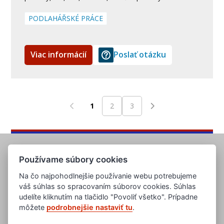
PODLAHÁŘSKÉ PRÁCE
Viac informácií
Poslať otázku
1
2
3
Používame súbory cookies
Na čo najpohodlnejšie používanie webu potrebujeme
váš súhlas so spracovaním súborov cookies. Súhlas
udelíte kliknutím na tlačidlo "Povoliť všetko". Prípadne
môžete
podrobnejšie nastaviť tu
.
www.evropska-databanka.cz
www.edb.cz