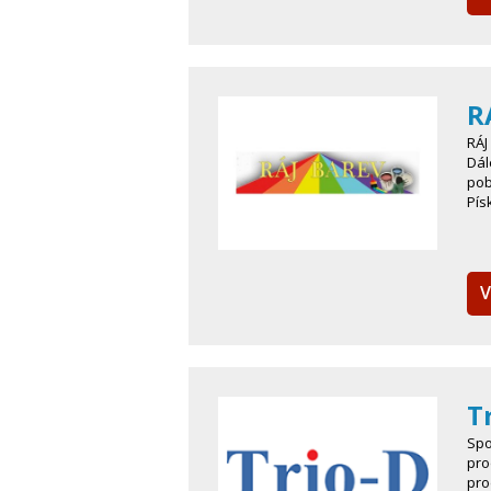
R
RÁJ
Dál
pob
Pís
V
Tr
Spo
pro
pro