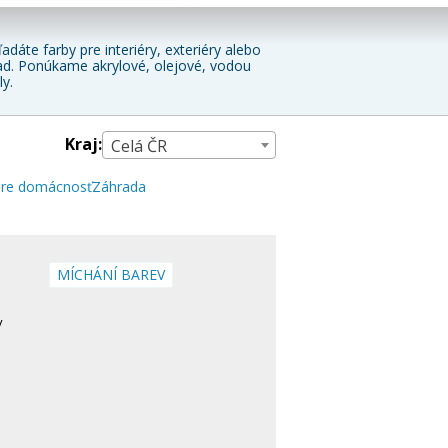
dáte farby pre interiéry, exteriéry alebo
hľad. Ponúkame akrylové, olejové, vodou
ly.
Kraj:
Celá ČR
pre domácnosť
Záhrada
MÍCHÁNÍ BAREV
v