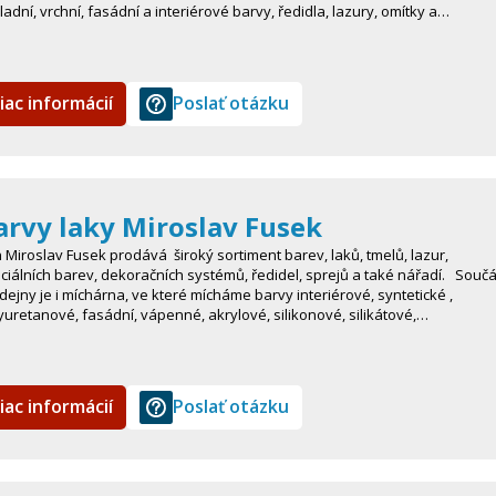
ladní, vrchní, fasádní a interiérové barvy, ředidla, lazury, omítky a…
iac informácií
Poslať otázku
arvy laky Miroslav Fusek
 Miroslav Fusek prodává široký sortiment barev, laků, tmelů, lazur,
ciálních barev, dekoračních systémů, ředidel, sprejů a také nářadí. Součá
dejny je i míchárna, ve které mícháme barvy interiérové, syntetické ,
yuretanové, fasádní, vápenné, akrylové, silikonové, silikátové,…
iac informácií
Poslať otázku