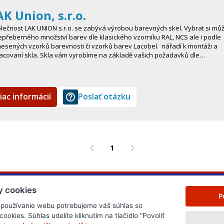
AK Union, s.r.o.
lečnost LAK UNION s.r.o. se zabývá výrobou barevných skel. Vybrat si mů
epřeberného množství barev dle klasického vzorníku RAL, NCS ale i podle
esených vzorků barevnosti či vzorků barev Lacobel. nářadí k montáži a
acovaní skla. Skla vám vyrobíme na základě vašich požadavků dle…
iac informácií
Poslať otázku
1
y cookies
P
 používanie webu potrebujeme váš súhlas so
okies. Súhlas udelíte kliknutím na tlačidlo "Povoliť