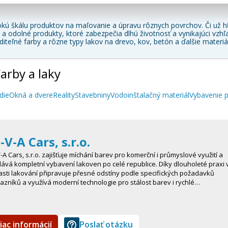
kú škálu produktov na maľovanie a úpravu rôznych povrchov. Či už hľa
 a odolné produkty, ktoré zabezpečia dlhú životnosť a vynikajúci vz
editeľné farby a rôzne typy lakov na drevo, kov, betón a ďalšie materiá
arby a laky
die
Okná a dvere
Reality
Stavebniny
Vodoinštalačný materiál
Vybavenie 
-V-A Cars, s.r.o.
-A Cars, s.r.o. zajišťuje míchání barev pro komerční i průmyslové využití a
ává kompletní vybavení lakoven po celé republice. Díky dlouholeté praxi 
asti lakování připravuje přesné odstíny podle specifických požadavků
azníků a využívá moderní technologie pro stálost barev i rychlé…
iac informácií
Poslať otázku