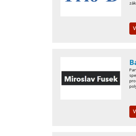
zák
V
B
Pan
spe
pro
pol
V