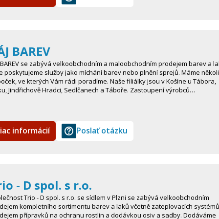
ÁJ BAREV
 BAREV se zabývá velkoobchodním a maloobchodním prodejem barev a la
e poskytujeme služby jako míchání barev nebo plnění sprejů. Máme někol
oček, ve kterých Vám rádi poradíme. Naše filiálky jsou v Košíne u Tábora,
ku, Jindřichově Hradci, Sedlčanech a Táboře. Zastoupení výrobců…
iac informácií
Poslať otázku
io - D spol. s r.o.
lečnost Trio - D spol. s r.o. se sídlem v Plzni se zabývá velkoobchodním
dejem kompletního sortimentu barev a laků včetně zateplovacích systémů
dejem přípravků na ochranu rostlin a dodávkou osiv a sadby. Dodáváme