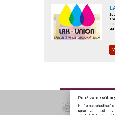
L
Spo
s n
don
zpr
V
Používame súbor
Na čo najpohodlnejšie
spracovaním súborov co