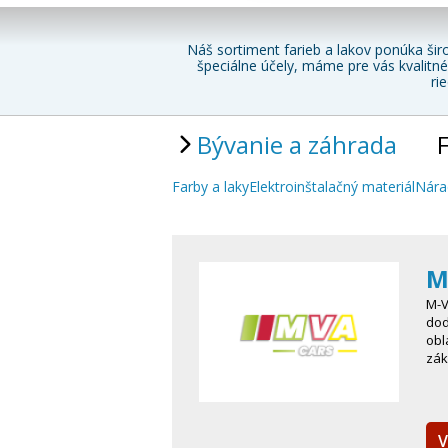
Náš sortiment farieb a lakov ponúka širo
špeciálne účely, máme pre vás kvalitné
ri
Bývanie a záhrada
F
Farby a laky
Elektroinštalačný materiál
Nára
M
M-V
dod
obl
zák
V