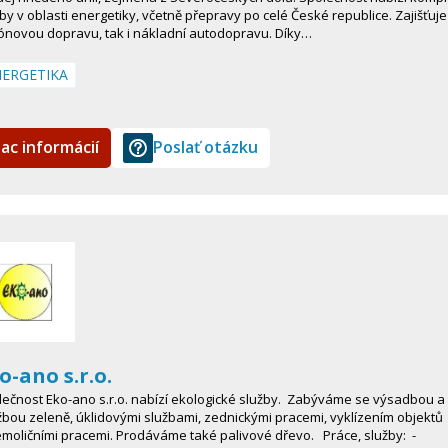
by v oblasti energetiky, včetně přepravy po celé České republice. Zajišťuje
ónovou dopravu, tak i nákladní autodopravu. Díky…
ERGETIKA
iac informácií
Poslať otázku
o-ano s.r.o.
ečnost Eko-ano s.r.o. nabízí ekologické služby. Zabýváme se výsadbou a
bou zeleně, úklidovými službami, zednickými pracemi, vyklízením objektů
moličními pracemi. Prodáváme také palivové dřevo. Práce, služby: -