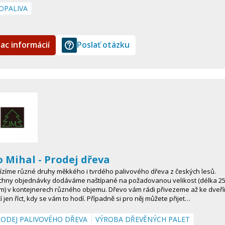
OPALIVA
iac informácií
Poslať otázku
o Mihal - Prodej dřeva
ízíme různé druhy měkkého i tvrdého palivového dřeva z českých lesů.
chny objednávky dodáváme naštípané na požadovanou velikost (délka 25
cm) v kontejnerech různého objemu. Dřevo vám rádi přivezeme až ke dveří
í jen říct, kdy se vám to hodí. Případně si pro něj můžete přijet…
ODEJ PALIVOVÉHO DŘEVA
VÝROBA DŘEVĚNÝCH PALET