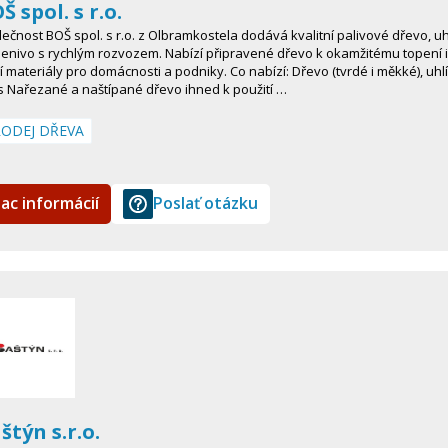
Š spol. s r.o.
ečnost BOŠ spol. s r.o. z Olbramkostela dodává kvalitní palivové dřevo, uhl
enivo s rychlým rozvozem. Nabízí připravené dřevo k okamžitému topení i
í materiály pro domácnosti a podniky. Co nabízí: Dřevo (tvrdé i měkké), uhlí
 Nařezané a naštípané dřevo ihned k použití …
ODEJ DŘEVA
iac informácií
Poslať otázku
štýn s.r.o.