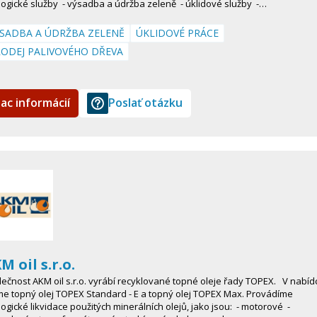
ogické služby - výsadba a údržba zeleně - úklidové služby -…
SADBA A ÚDRŽBA ZELENĚ
ÚKLIDOVÉ PRÁCE
ODEJ PALIVOVÉHO DŘEVA
iac informácií
Poslať otázku
M oil s.r.o.
ečnost AKM oil s.r.o. vyrábí recyklované topné oleje řady TOPEX. V nabíd
e topný olej TOPEX Standard - E a topný olej TOPEX Max. Provádíme
ogické likvidace použitých minerálních olejů, jako jsou: - motorové -