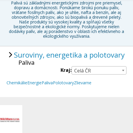
Palivá sú základnými energetickými zdrojmi pre priemysel,
dopravu a domácnosti. Ponúkame širokú ponuku palív,
vrátane fosílnych palív, ako je uhlie, nafta a benzín, ale aj
obnoviteľných zdrojov, ako sú biopalivá a drevené pelety.
Naše produkty sú vysokej kvality a spĺňajú všetky
bezpečnostné a ekologické normy. Poskytujeme nielen
dodávky palív, ale aj poradenstvo v oblasti ich efektívneho a
ekologického využívania.
Suroviny, energetika a polotovary
Paliva
Kraj:
Celá ČR
Chemikálie
Energie
Paliva
Polotovary
Zlievarne