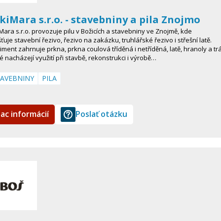
kiMara s.r.o. - stavebniny a pila Znojmo
Mara s.r.o. provozuje pilu v Božicích a stavebniny ve Znojmě, kde
šťuje stavební řezivo, řezivo na zakázku, truhlářské řezivo i střešní latě.
iment zahrnuje prkna, prkna coulová tříděná i netříděná, latě, hranoly a tr
é nacházejí využití při stavbě, rekonstrukci i výrobě…
AVEBNINY
PILA
iac informácií
Poslať otázku