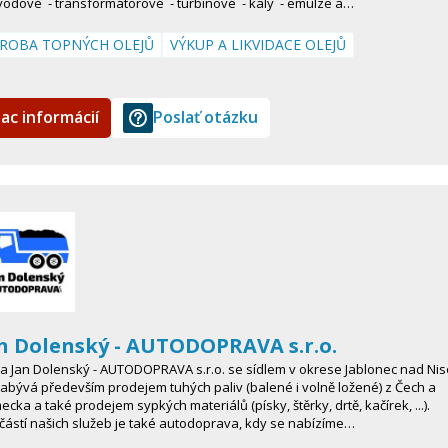
vodové - transformátorové - turbínové - kaly - emulze a…
ROBA TOPNÝCH OLEJŮ
VÝKUP A LIKVIDACE OLEJŮ
iac informácií
Poslať otázku
n Dolenský - AUTODOPRAVA s.r.o.
a Jan Dolenský - AUTODOPRAVA s.r.o. se sídlem v okrese Jablonec nad Ni
abývá především prodejem tuhých paliv (balené i volně ložené) z Čech a
cka a také prodejem sypkých materiálů (písky, štěrky, drtě, kačírek, ...).
ástí našich služeb je také autodoprava, kdy se nabízíme…