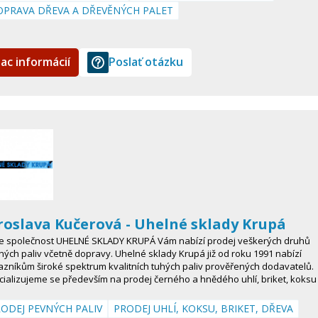
PRAVA DŘEVA A DŘEVĚNÝCH PALET
iac informácií
Poslať otázku
roslava Kučerová - Uhelné sklady Krupá
e společnost UHELNÉ SKLADY KRUPÁ Vám nabízí prodej veškerých druhů
ých paliv včetně dopravy. Uhelné sklady Krupá již od roku 1991 nabízí
zníkům široké spektrum kvalitních tuhých paliv prověřených dodavatelů.
ializujeme se především na prodej černého a hnědého uhlí, briket, koks
ODEJ PEVNÝCH PALIV
PRODEJ UHLÍ, KOKSU, BRIKET, DŘEVA