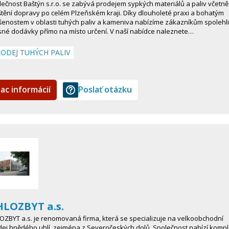
ečnost Baštýn s.r.o. se zabývá prodejem sypkých materiálů a paliv včetně
štění dopravy po celém Plzeňském kraji. Díky dlouholeté praxi a bohatým
šenostem v oblasti tuhých paliv a kameniva nabízíme zákazníkům spolehli
sné dodávky přímo na místo určení. V naší nabídce naleznete…
ODEJ TUHÝCH PALIV
iac informácií
Poslať otázku
LOZBYT a.s.
ZBYT a.s. je renomovaná firma, která se specializuje na velkoobchodní
ej hnědého uhlí, zejména z Severočeských dolů. Společnost nabízí kompl