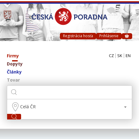
Registrácia hosťa
Prihlásenie
Firmy
CZ
SK
EN
Dopyty
Články
Tovar
Celá ČR