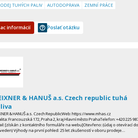
ODEJ TUHÝCH PALIV
AUTODOPRAVA
ZEMNÍ PRÁCE
iac informácií
Poslať otázku
IXNER & HANUŠ a.s. Czech republic tuhá
liva
XNER & HANUŠ a.s. Czech RepublicWeb: https://www.mhas.cz
lita: Francouzská 172, Praha 2, kraj Hlavní město PrahaTelefon: +420 225 98
il: [získán z kontaktního formuláře na webu]Otevřeno: (údaj o otevírací d
eden) Výhody na první pohled: 25 let zkušeností v oboru prodeje…