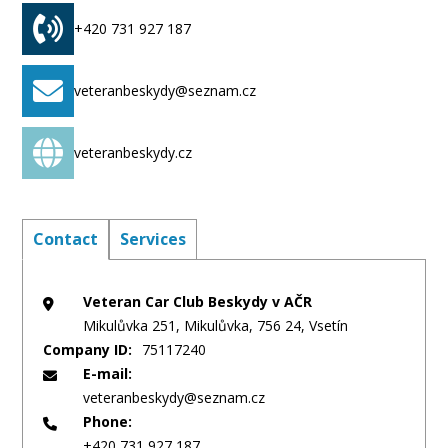
+420 731 927 187
veteranbeskydy@seznam.cz
veteranbeskydy.cz
Contact
Services
Veteran Car Club Beskydy v AČR
Mikulůvka 251, Mikulůvka, 756 24, Vsetín
Company ID:
75117240
E-mail:
veteranbeskydy@seznam.cz
Phone:
+420 731 927 187