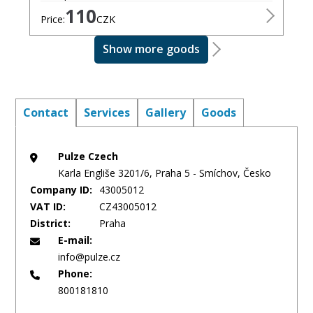
110
Price:
CZK
Show more goods
Contact
Services
Gallery
Goods
Pulze Czech
Karla Engliše 3201/6, Praha 5 - Smíchov, Česko
Company ID:
43005012
VAT ID:
CZ43005012
District:
Praha
E-mail:
info@pulze.cz
Phone:
800181810