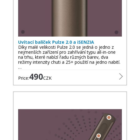
Uvítací balíček Pulze 2.0 a iSENZIA
Díky malé velikosti Pulze 2.0 se jedná o jedno z
nejmenších zařízení pro zahřívání typu all-in-one
na trhu, které nabízí řadu různých barev, dva
režimy intenzity chuti a 25+ použití na jedno nabití.
…
490
Price:
CZK