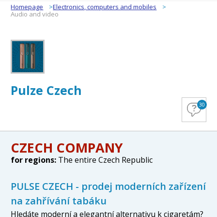
Homepage
Electronics, computers and mobiles
Audio and video
Pulze Czech
30
CZECH COMPANY
for regions:
The entire Czech Republic
PULSE CZECH - prodej moderních zařízení
na zahřívání tabáku
Hledáte moderní a elegantní alternativu k cigaretám?