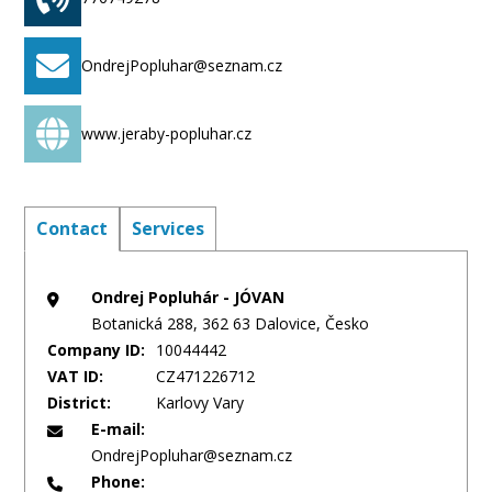
- manipulace se stavebním materiálem - panelové
plochy
- instalace bednění
OndrejPopluhar@seznam.cz
- betonování
- záchranné a vyprošťovací práce
www.jeraby-popluhar.cz
- odborné konzultace, navržení postupu při
manipulaci s břemeny
Contact
Services
Ondrej Popluhár - JÓVAN
Botanická 288, 362 63 Dalovice, Česko
Company ID:
10044442
VAT ID:
CZ471226712
District:
Karlovy Vary
E-mail:
OndrejPopluhar@seznam.cz
Phone: