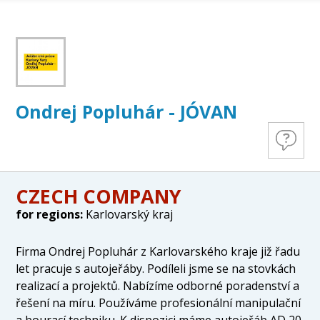
Ondrej Popluhár - JÓVAN
CZECH COMPANY
for regions:
Karlovarský kraj
Firma Ondrej Popluhár z Karlovarského kraje již řadu
let pracuje s autojeřáby. Podíleli jsme se na stovkách
realizací a projektů. Nabízíme odborné poradenství a
řešení na míru. Používáme profesionální manipulační
a bourací techniku. K dispozici máme autojeřáb AD 20