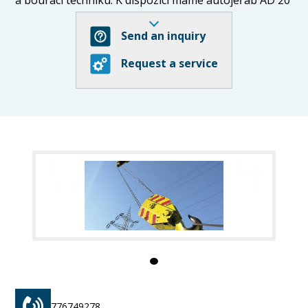
na podvozku Tatra 148. Pro demolice staveb
používáme hydraulické bourací kladivo Poclain, které
Send an inquiry
láme skály a beton. Při manipulaci s těžkými břemeny
Request a service
je velmi důležité správné zajištění nákladu a
bezpečnost při práci s jeřábem. S mobilním jeřábem
pracují pouze oprávnění a zkušení jeřábníci a vazači
břemen, kteří zvládnou i nečekané situace.
Jeřábnické práce
- pronájem autojeřábu
- k mobilním jeřábům je k dispozici zkušená obsluha
- zajišťujeme jeřábnické práce do výšky 23 m a
manipulaci s břemeny do hmotnosti 20 tun
- montáž a demontáž ocelových konstrukcí a hal i
uvnitř
- bourací a demoliční práce hydraulickým kladivem
- montáž mostových jeřábů
- nakládka a vykládka nákladních vozů a vagónů
776749278