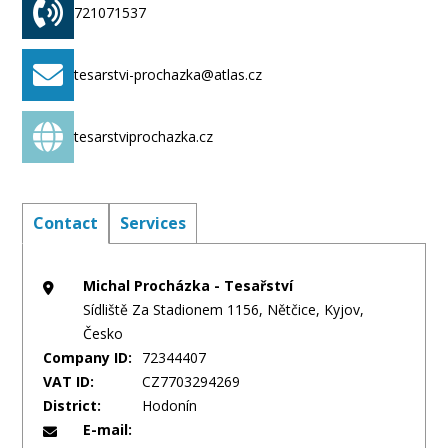
721071537
tesarstvi-prochazka@atlas.cz
tesarstviprochazka.cz
Contact
Services
Michal Procházka - Tesařství
Sídliště Za Stadionem 1156, Nětčice, Kyjov,
Česko
Company ID:
72344407
VAT ID:
CZ7703294269
District:
Hodonín
E-mail: