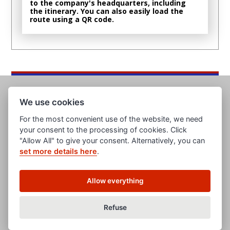
to the company's headquarters, including
the itinerary. You can also easily load the
route using a QR code.
We use cookies
For the most convenient use of the website, we need
your consent to the processing of cookies. Click
"Allow All" to give your consent. Alternatively, you can
set more details here
.
www.evropska-databanka.cz
www.edb.cz
www.edb.eu
Allow everything
www.poptavka.net
www.nabidka.net
www.14000.cz
Refuse
clanky.edb.cz
Všeobecné obchodní podmínky