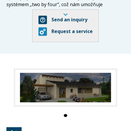
systémem „two by four“, což nám umožňuje
kompletovat stavby z již předestavěných
komponentů přímo na místě. Systém „two by four“
Send an inquiry
má velkou výhodu v tom, že se stavba dá rozšiřovat
Request a service
libovolně o další domovní „křídla“. Navíc je díky
jednoduchému systému je stavba hotová už do 3
měsíců. Veškeré stavby dodáváme včetně základové
desky. Kromě samotných dřevostaveb zhotovujeme
také zahradní pergoly, garážová stání a chodníky.
Máme sehraný tým zkušených a vyškolených
profesionálů. Díky tomu jsme schopni dokončit
stavby v termínu, efektivně a především kvalitně. Vždy
se snažíme vyjít vstříc potřebám klienta.
Mít dům neznamená jen bydlet, ale hlavně žít.