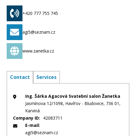
+420 777 755 745
agi5@seznam.cz
www.zanetka.cz
Contact
Services
Ing. Šárka Agacová Svatební salon Žanetka
Jasmínova 12/1098, Havířov - Bludovice, 736 01,
Karviná
Company ID:
42083711
E-mail:
agi5@seznam.cz