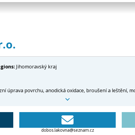
r.o.
egions:
Jihomoravský kraj
ní úprava povrchu, anodická oxidace, broušení a leštění, m
dobos.lakovna@seznam.cz