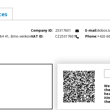
ces
Company ID:
25317601
E-mail:
dobos.
664 41, Brno-venkov
VAT ID:
CZ25317601
Phone:
+420 60
We 
the
hea
iti
the