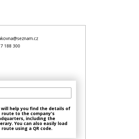
lakovna@seznam.cz
7 188 300
will help you find the details of
 route to the company's
dquarters, including the
nerary. You can also easily load
 route using a QR code.