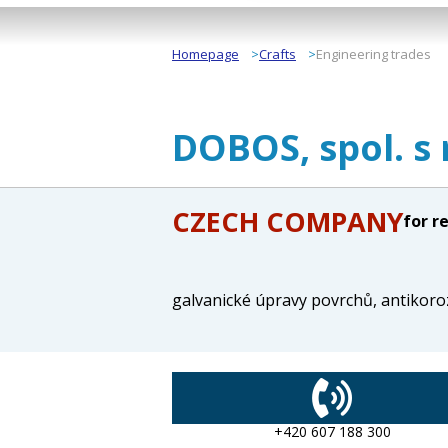
Homepage
Crafts
Engineering trades
DOBOS, spol. s 
CZECH COMPANY
for r
galvanické úpravy povrchů, antikoroz
+420 607 188 300