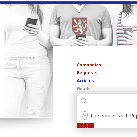
Companies
Requests
Articles
Goods
The entire Czech Re