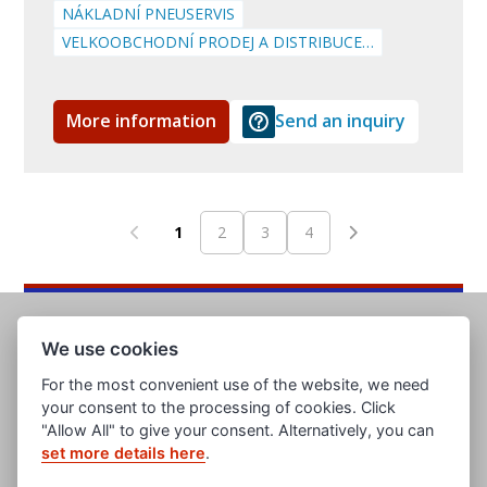
NÁKLADNÍ PNEUSERVIS
VELKOOBCHODNÍ PRODEJ A DISTRIBUCE…
More information
Send an inquiry
1
2
3
4
We use cookies
For the most convenient use of the website, we need
your consent to the processing of cookies. Click
"Allow All" to give your consent. Alternatively, you can
set more details here
.
www.evropska-databanka.cz
www.edb.cz