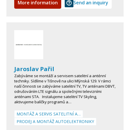
More information
Send an inquiry
Jaroslav Pařil
Zabýváme se montáží a servisem satelitní a anténní
techniky. Sídlíme v Tišnově na ulici Mlýnská 129. V rámci
naší činnosti se zabýváme satelitní TV, TV anténami DBVT,
odrušováním LTE signálu a společnými televizními
anténami STA. Instalujeme satelitní TV Skyling,
aktivujeme balíčky programů a…
MONTÁŽ A SERVIS SATELITNÍ A…
PRODEJ A MONTÁŽ AUTOELEKTRONIKY