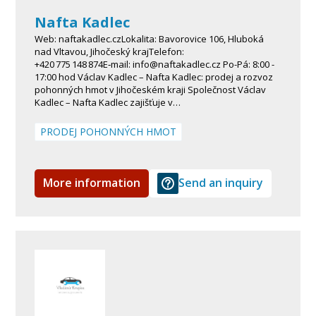
Nafta Kadlec
Web: naftakadlec.czLokalita: Bavorovice 106, Hluboká
nad Vltavou, Jihočeský krajTelefon:
+420 775 148 874E‑mail: info@naftakadlec.cz Po-Pá: 8:00 -
17:00 hod Václav Kadlec – Nafta Kadlec: prodej a rozvoz
pohonných hmot v Jihočeském kraji Společnost Václav
Kadlec – Nafta Kadlec zajišťuje v…
PRODEJ POHONNÝCH HMOT
More information
Send an inquiry