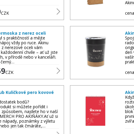
Akin
9
CZK
cena
ermoska z nerez oceli
Aki
yl s praktičností a mějte
Spoj
nápoj vždy po ruce. Akinu
rado
 z nerezové oceli vám
orig
 každodenní chvíle – ať už jste
den 
h, v přírodě nebo v kanceláři.
vaší
í černý…
prak
59
CZK
cena
ub Kuličkové pero kovové
Aki
Když
ostatek bodů?
rozt
odukt si můžete pořídit i
úkol
m způsobem, najdete ho v naší
blok
i MERCH PRO AKIŇÁKY.Ať už si
prvn
te nápady, poznámky z výletu
zvíř
nebo jen tak čmáráte,…