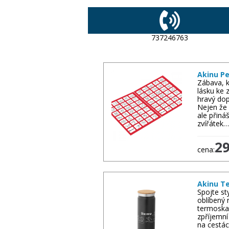
737246763
Akinu P
Zábava, k
lásku ke 
hravý dop
Nejen že 
ale přináš
zvířátek…
2
cena:
Akinu Te
Spojte st
oblíbený 
termoska
zpříjemní
na cestác