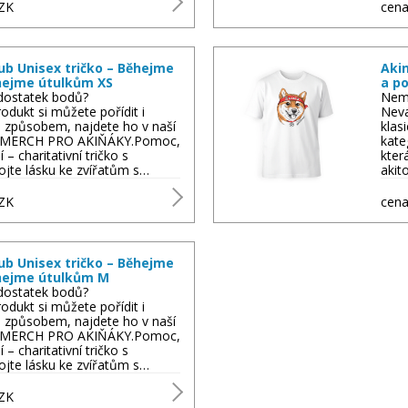
ZK
cena
ub Unisex tričko – Běhejme
Akin
ejme útulkům XS
a p
ostatek bodů?
Nem
odukt si můžete pořídit i
Neva
m způsobem, najdete ho v naší
klas
i MERCH PRO AKIŇÁKY.Pomoc,
kat
í – charitativní tričko s
která
ojte lásku ke zvířatům s…
akit
ZK
cena
ub Unisex tričko – Běhejme
ejme útulkům M
ostatek bodů?
odukt si můžete pořídit i
m způsobem, najdete ho v naší
i MERCH PRO AKIŇÁKY.Pomoc,
í – charitativní tričko s
ojte lásku ke zvířatům s…
ZK