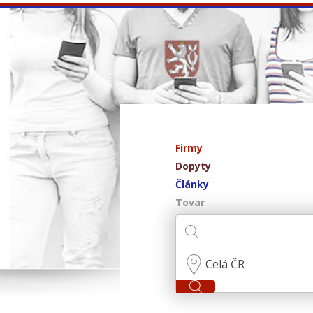
Firmy
Dopyty
Články
Tovar
Celá ČR