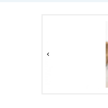
díky kvalitní péči podporujeme jeho vi
Agi (Akita inu) nás velmi obohatil o
Krmiva pro zvířata
Zákazníkům nabízíme pouze kvalitní z
Prioritou pro nás je pomoc při výbě
pomůžeme, ať je váš mazlíček spoko
AKINU® a nezapomínáme na věrné zá