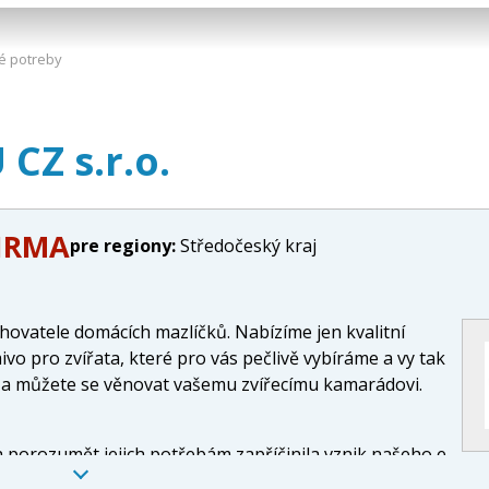
é potreby
CZ s.r.o.
FIRMA
pre regiony:
Středočeský kraj
hovatele domácích mazlíčků. Nabízíme jen kvalitní
o pro zvířata, které pro vás pečlivě vybíráme a vy tak
í a můžete se věnovat vašemu zvířecímu kamarádovi.
a porozumět jejich potřebám zapříčinila vznik našeho e-
íběhu našeho pejska, který nás krásných 12 let učil, že