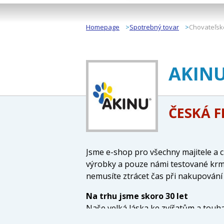
Homepage
Spotrebný tovar
Chovateľsk
AKINU 
ČESKÁ 
Jsme e-shop pro všechny majitele a c
výrobky a pouze námi testované krmiv
nemusíte ztrácet čas při nakupován
Na trhu jsme skoro 30 let
Naše velká láska ke zvířatům a touh
shopu. Název společnosti vznikl z př