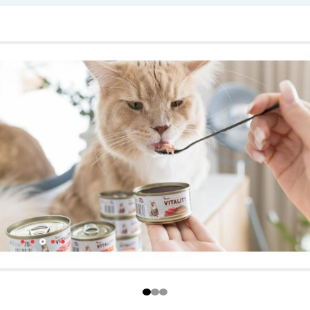
talitu a kvalitní zdraví. A naši lásku nám oplatí tou svou.
 skvělé okamžiky, na které nikdy nezapomeneme.
boží od výrobců z celého světa za velmi příjemné ceny.
ru chovatelských produktů. Rádi vám s výběrem
jený. Veškeré produkty nabízíme pod naší značkou
kazníky, které pravidelně odměňujeme.