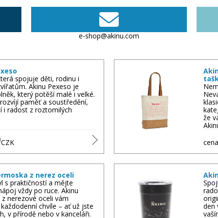
e-shop@akinu.com
exeso
Aki
terá spojuje děti, rodinu i
taš
zvířatům. Akinu Pexeso je
Nem
lněk, který potěší malé i velké.
Neva
rozvíjí paměť a soustředění,
klas
í i radost z roztomilých
kate
že v
Akin
9
CZK
cena
rmoska z nerez oceli
Aki
yl s praktičností a mějte
Spoj
nápoj vždy po ruce. Akinu
rado
 z nerezové oceli vám
orig
 každodenní chvíle – ať už jste
den 
h, v přírodě nebo v kanceláři.
vaší