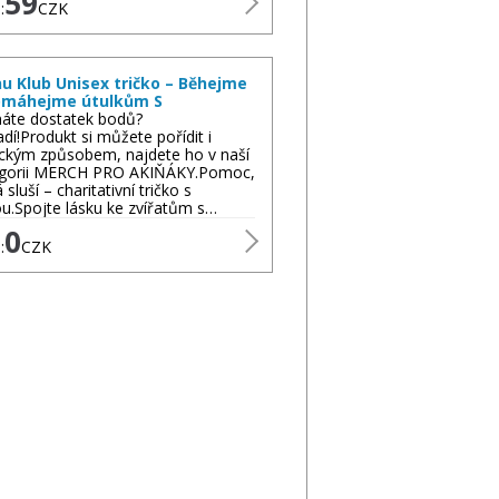
59
:
CZK
u Klub Unisex tričko – Běhejme
omáhejme útulkům S
áte dostatek bodů?
dí!Produkt si můžete pořídit i
ickým způsobem, najdete ho v naší
egorii MERCH PRO AKIŇÁKY.Pomoc,
 sluší – charitativní tričko s
ou.Spojte lásku ke zvířatům s…
0
:
CZK