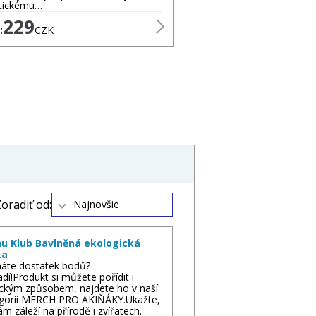
tickému…
229
:
CZK
oradiť od:
Najnovšie
nu Klub Bavlněná ekologická
ka
áte dostatek bodů?
dí!Produkt si můžete pořídit i
ickým způsobem, najdete ho v naší
gorii MERCH PRO AKIŇÁKY.Ukažte,
ám záleží na přírodě i zvířatech.