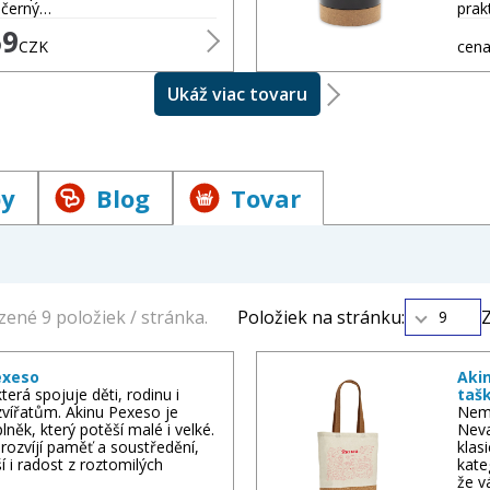
 černý…
prak
59
CZK
cena
Ukáž viac tovaru
by
Blog
Tovar
ené 9 položiek / stránka.
Položiek na stránku:
Z
9
exeso
Aki
terá spojuje děti, rodinu i
taš
zvířatům. Akinu Pexeso je
Nem
lněk, který potěší malé i velké.
Neva
rozvíjí paměť a soustředění,
klas
ší i radost z roztomilých
kate
…
že v