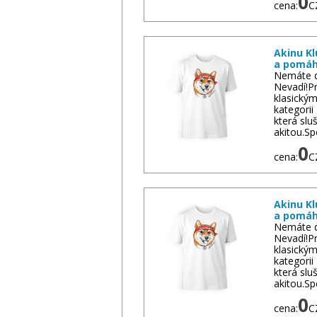
0
cena:
C
Akinu Kl
a pomáh
Nemáte d
Nevadí!Pr
klasický
kategori
která sluš
akitou.Sp
0
cena:
C
Akinu Kl
a pomáh
Nemáte d
Nevadí!Pr
klasický
kategori
která sluš
akitou.Sp
0
cena:
C