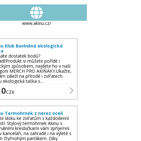
www.akinu.cz/
nu Klub Bavlněná ekologická
ka
áte dostatek bodů?
dí!Produkt si můžete pořídit i
ickým způsobem, najdete ho v naší
gorii MERCH PRO AKIŇÁKY.Ukažte,
ám záleží na přírodě i zvířatech.
u ekologická taška s…
0
:
CZK
nu Termohrnek z nerez oceli
te lásku ke zvířatům s každodenní
stí. Stylový termohrnek Akinu s
inálními kresbičkami vám zpříjemní
v kanceláři, na zahradě i na výletě s
m čtyřnohým parťákem. Díky