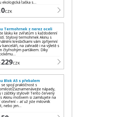
u ekologická taška s…
0
:
CZK
nu Termohrnek z nerez oceli
te lásku ke zvířatům s každodenní
stí. Stylový termohrnek Akinu s
inálními kresbičkami vám zpříjemní
v kanceláři, na zahradě i na výletě s
m čtyřnohým parťákem. Díky
tickému…
229
:
CZK
nu Blok A5 s přebalem
 se spojí praktičnost s
omilostíZaznamenávejte nápady,
y i zážitky stylově! Tento červený
 s Akinu motivem si zamilujete na
í otevření – ať už jste milovník
at, nebo jen…