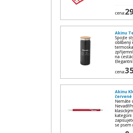
2
cena:
Akinu T
Spojte st
oblíbený 
termoska
zpříjemní
na cestác
Elegantn
3
cena:
Akinu Kl
červené
Nemáte d
Nevadí!Pr
klasický
kategori
zapisuje
se psem 