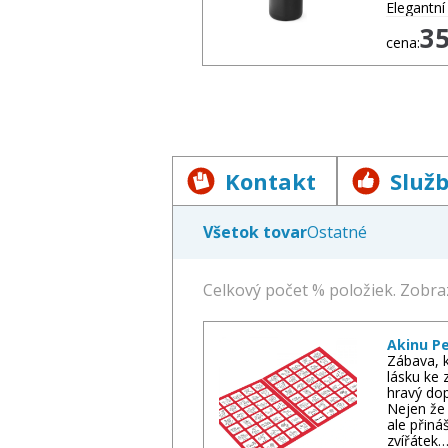
Elegantní
3
cena:
Kontakt
Služ
Všetok tovar
Ostatné
Rôzne
Celkový počet % položiek. Zobraz
Akinu P
Zábava, k
lásku ke 
hravý dop
Nejen že 
ale přiná
zvířátek